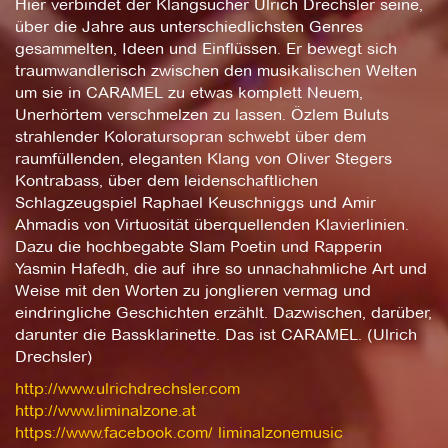
Hier verbindet der Klangsucher Ulrich Drechsler seine,
über die Jahre aus unterschiedlichsten Genres
gesammelten, Ideen und Einflüssen. Er bewegt sich
traumwandlerisch zwischen den musikalischen Welten
um sie in CARAMEL zu etwas komplett Neuem,
Unerhörtem verschmelzen zu lassen. Özlem Buluts
strahlender Koloratursopran schwebt über dem
raumfüllenden, eleganten Klang von Oliver Stegers
Kontrabass, über dem leidenschaftlichen
Schlagzeugspiel Raphael Keuschniggs und Amir
Ahmadis von Virtuosität überquellenden Klavierlinien.
Dazu die hochbegabte Slam Poetin und Rapperin
Yasmin Hafedh, die auf ihre so unnachahmliche Art und
Weise mit den Worten zu jonglieren vermag und
eindringliche Geschichten erzählt. Dazwischen, darüber,
darunter die Bassklarinette. Das ist CARAMEL. (Ulrich
Drechsler)
http://www.ulrichdrechsler.com
http://www.liminalzone.at
https://www.facebook.com/ liminalzonemusic