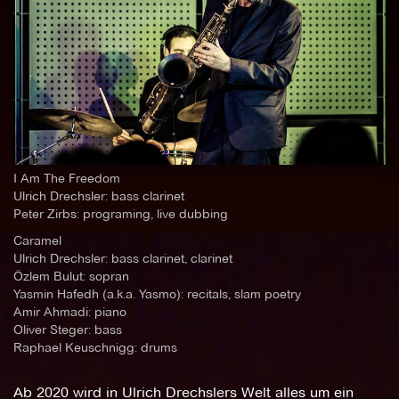
I Am The Freedom
Ulrich Drechsler: bass clarinet
Peter Zirbs: programing, live dubbing
Caramel
Ulrich Drechsler: bass clarinet, clarinet
Özlem Bulut: sopran
Yasmin Hafedh (a.k.a. Yasmo): recitals, slam poetry
Amir Ahmadi: piano
Oliver Steger: bass
Raphael Keuschnigg: drums
Ab 2020 wird in Ulrich Drechslers Welt alles um ein