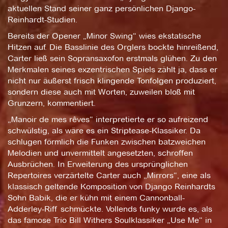
aktuellen Stand seiner ganz persönlichen Django-
Reinhardt-Studien.
Bereits der Opener „Minor Swing“ wies ekstatische
Hitzen auf. Die Basslinie des Orglers bockte hinreißend,
Carter ließ sein Sopransaxofon erstmals glühen. Zu den
Merkmalen seines exzentrischen Spiels zählt ja, dass er
nicht nur äußerst frisch klingende Tonfolgen produziert,
sondern diese auch mit Worten, zuweilen bloß mit
Grunzern, kommentiert.
„Manoir de mes rêves“ interpretierte er so aufreizend
schwülstig, als wäre es ein Striptease-Klassiker. Da
schlugen förmlich die Funken zwischen batzweichen
Melodien und unvermittelt angesetzten, schroffen
Ausbrüchen. In Erweiterung des ursprünglichen
Repertoires verzärtelte Carter auch „Mirrors“, eine als
klassisch geltende Komposition von Django Reinhardts
Sohn Babik, die er kühn mit einem Cannonball-
Adderley-Riff schmückte. Vollends funky wurde es, als
das famose Trio Bill Withers Soulklassiker „Use Me“ in