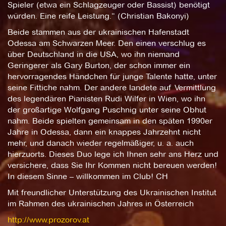
Spieler (etwa ein Schlagzeuger oder Bassist) benötigt
würden. Eine reife Leistung.“ (Christian Bakonyi)
Beide stammen aus der ukrainischen Hafenstadt
Odessa am Schwarzen Meer. Den einen verschlug es
über Deutschland in die USA, wo ihn niemand
Geringerer als Gary Burton, der schon immer ein
hervorragendes Händchen für junge Talente hatte, unter
seine Fittiche nahm. Der andere landete auf Vermittlung
des legendären Pianisten Rudi Wilfer in Wien, wo ihn
der großartige Wolfgang Puschnig unter seine Obhut
nahm. Beide spielten gemeinsam in den späten 1990er
Jahre in Odessa, dann ein knappes Jahrzehnt nicht
mehr, und danach wieder regelmäßiger, u. a. auch
hierzuorts. Dieses Duo lege ich Ihnen sehr ans Herz und
versichere, dass Sie Ihr Kommen nicht bereuen werden!
In diesem Sinne – willkommen im Club! CH
Mit freundlicher Unterstützung des Ukrainischen Institut
im Rahmen des ukrainischen Jahres in Österreich
http://www.prozorov.at