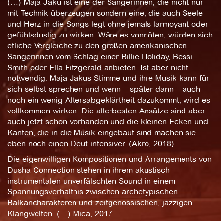
(…) Maja Jaku ist eine der Sängerinnen, die nicht nur
mit Technik überzeugen sondern eine, die auch Seele
und Herz in die Songs legt ohne jemals larmoyant oder
gefühlsduslig zu wirken. Wäre es vonnöten, würden sich
etliche Vergleiche zu den großen amerikanischen
Sängerinnen vom Schlag einer Billie Holiday, Bessi
Smith oder Ella Fitzgerald anbieten. Ist aber nicht
notwendig. Maja Jakus Stimme und ihre Musik kann für
sich selbst sprechen und wenn – später dann – auch
noch ein wenig Altersabgeklärtheit dazukommt, wird es
vollkommen wirken. Die allerbesten Ansätze sind aber
auch jetzt schon vorhanden und die kleinen Ecken und
Kanten, die in die Musik eingebaut sind machen sie
eben noch einen Deut intensiver. (Akro, 2018)
Die eigenwilligen Kompositionen und Arrangements von
Dusha Connection stehen in ihrem akustisch-
instrumentalen unverfälschten Sound in einem
Spannungsverhältnis zwischen archetypischen
Balkancharakteren und zeitgenössischen, jazzigen
Klangwelten. (…) Mica, 2017