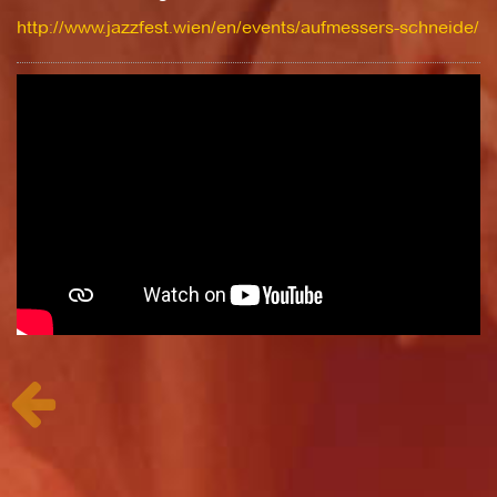
http://www.jazzfest.wien/en/events/aufmessers-schneide/