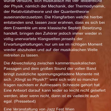
wurde versucht, sich musikalisch mit vier Teilbereiche
der Physik, nämlich der Mechanik, der Thermodynamik,
der Relativitätstheorie und der Quantentheorie
auseinanderzusetzen. Die Klangfarben welche hierbei
entstanden sind, lassen zwar erahnen, dass es sich bei
dem Ensemble um eine klassische Septett Besetzung
handelt, bringen den Zuhörer jedoch immer wieder in
völlig unerwartete Klangwelten jenseits der
Erwartungshaltungen, nur um sie im richtigen Moment
wieder abzuholen und auf der musikalischen Welle
mitreiten zu lassen.
Die Abwechslung zwischen kammermusikalischen
Passagen und dem großen Sound der vollen Band
bringt zusätzliche spannungsgeladene Momente mit
sich. „Klingt so Physik?“ wird sich wohl so mancher
fragen nachdem er Aufmessers Schneide gehört hat.
Eine Antwort darauf kann leider so leicht nicht geliefert
werden, aber wenn nicht, dann ist es vielleicht auch
egal. (Pressetext)
Eine Veranstaltung von Jazz Fest Wien