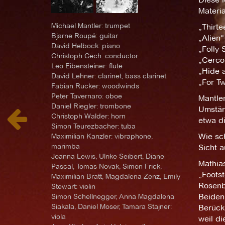
Materi
Michael Mantler: trumpet
„Thirte
Bjarne Roupé: guitar
„Alien“
David Helbock: piano
„Folly 
Christoph Cech: conductor
„Cerco
Leo Eibensteiner: flute
„Hide 
David Lehner: clarinet, bass clarinet
„For T
Fabian Rucker: woodwinds
Peter Tavernaro: oboe
Mantle
Daniel Riegler: trombone
Umstän
Christoph Walder: horn
etwa di
Simon Teurezbacher: tuba
Maximilian Kanzler: vibraphone,
Wie sc
marimba
Sicht 
Joanna Lewis, Ulrike Seibert, Diane
Mathias
Pascal, Tomas Novak, Simon Frick,
„Footst
Maximilian Bratt, Magdalena Zenz, Emily
Rosenb
Stewart: violin
Simon Schellnegger, Anna Magdalena
Beiden 
Siakala, Daniel Moser, Tamara Stajner:
Berücks
viola
weil di