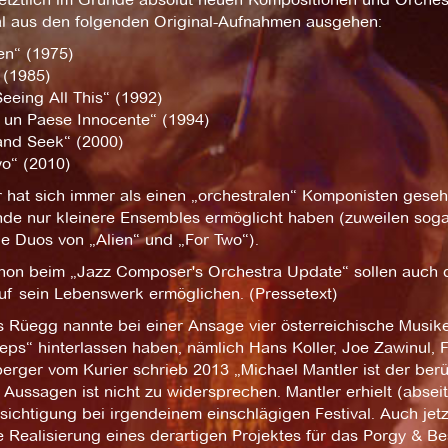
al aus den folgenden Original-Aufnahmen ausgehen:
en“ (1975)
 (1985)
Seeing All This“ (1992)
 un Paese Innocente“ (1994)
and Seek“ (2000)
wo“ (2010)
r hat sich immer als einen „orchestralen“ Komponisten gese
de nur kleinere Ensembles ermöglicht haben (zuweilen sogar
e Duos von „Alien“ und „For Two“).
hon beim „Jazz Composer's Orchestra Update“ sollen auch d
auf sein Lebenswerk ermöglichen. (Pressetext)
 Rüegg nannte bei einer Ansage vier österreichische Musiker,
eps“ hinterlassen haben, nämlich Hans Koller, Joe Zawinul, 
erger vom Kurier schrieb 2013 „Michael Mantler ist der ber
Aussagen ist nicht zu widersprechen. Mantler erhielt (abseit
ichtigung bei irgendeinem einschlägigen Festival. Auch jetz
e Realisierung eines derartigen Projektes für das Porgy & Be