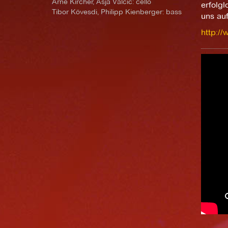
Arne Kircher, Asja Valcic: cello
erfolgl
Tibor Kövesdi, Philipp Kienberger: bass
uns au
http:/