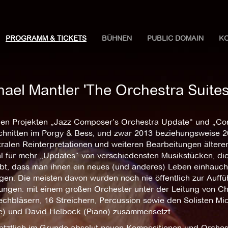
PROGRAMM & TICKETS
BÜHNEN
PUBLIC DOMAIN
K
ael Mantler 'The Orchestra Suites
en Projekten „Jazz Composer’s Orchestra Update“ und „Com
chnitten im Porgy & Bess, und zwar 2013 beziehungsweise 20
ralen Reinterpretationen und weiteren Bearbeitungen älterer
al für mehr „Updates“ von verschiedensten Musikstücken, di
bt, dass man ihnen ein neues (und anderes) Leben einhauchen
gen. Die meisten davon wurden noch nie öffentlich zur Auffü
ungen: mit einem großen Orchester unter der Leitung von Chr
echbläsern, 16 Streichern, Percussion sowie den Solisten Mi
re) und David Helbock (Piano) zusammensetzt.
letztlich im Grunde absolut neuen Kompositionen und Orches