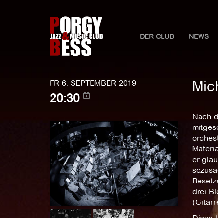
DER CLUB
NEWS
Mich
FR 6. SEPTEMBER 2019
20:30
Nach d
mitges
orchest
Materi
er glau
sozusa
Besetz
drei Bl
(Gitar
Diese 