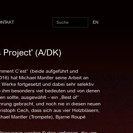
ONTAKT
EN
 Project' (A/DK)
ment C’est“ (beide aufgeführt und
16) hat Michael Mantler seine Arbeit an
 Werke fortgesetzt und dabei sehr selektiv
e ihm besonders viel bedeuten und von denen
 sollte, ausgewählt – ein „Best of“
hrung gebracht, und noch nie in diesen neuen
istoph Cech, dass sich aus vier Holzbläsern,
chael Mantler (Trompete), Bjarne Roupé
trierungen werden Suiten umfassen, die von