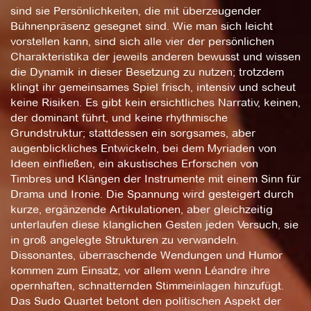
sind sie Persönlichkeiten, die mit überzeugender
Bühnenpräsenz gesegnet sind. Wie man sich leicht
vorstellen kann, sind sich alle vier der persönlichen
Charakteristika der jeweils anderen bewusst und wissen
die Dynamik in dieser Besetzung zu nutzen; trotzdem
klingt ihr gemeinsames Spiel frisch, intensiv und scheut
keine Risiken. Es gibt kein ersichtliches Narrativ, keinen,
der dominant führt, und keine rhythmische
Grundstruktur; stattdessen ein sorgsames, aber
augenblickliches Entwickeln, bei dem Myriaden von
Ideen einfließen, ein akustisches Erforschen von
Timbres und Klängen der Instrumente mit einem Sinn für
Drama und Ironie. Die Spannung wird gesteigert durch
kurze, ergänzende Artikulationen, aber gleichzeitig
unterlaufen diese klanglichen Gesten jeden Versuch, sie
in groß angelegte Strukturen zu verwandeln.
Dissonantes, überraschende Wendungen und Humor
kommen zum Einsatz, vor allem wenn Léandre ihre
opernhaften, schnatternden Stimmeinlagen hinzufügt.
Das Sudo Quartet betont den politischen Aspekt der