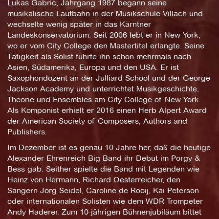
Lukas Gabric, Jahrgang 1987 begann seine
musikalische Laufbahn in der Musikschule Villach und
wechselte wenig später in das Kärntner
Landeskonservatorium. Seit 2006 lebt er in New York,
wo er vom City College den Mastertitel erlangte. Seine
Tätigkeit als Solist führte ihn schon mehrmals nach
Asien, Südamerika, Europa und den USA. Er ist
Saxophondozent an der Julliard School und der George
Jackson Academy und unterrichtet Musikgeschichte,
Theorie und Ensembles am City College of New York.
Als Komponist erhielt er 2016 einen Herb Alpert Award
der American Society of Composers, Authors and
Publishers.
Im Dezember ist es genau 10 Jahre her, daß die heutige
Alexander Ehrenreich Big Band ihr Debut im Porgy &
Bess gab. Seither spielte die Band mit Legenden wie
Heinz von Hermann, Richard Oesterreicher, den
Sängern Jörg Seidel, Caroline de Rooij, Kai Peterson
oder internationalen Solisten wie dem WDR Trompeter
Andy Haderer. Zum 10-jährigen Bühnenjubiläum bittet