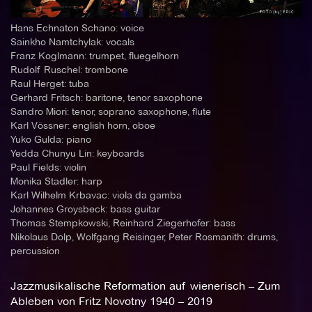
Hans Echnaton Schano: voice
Sainkho Namtchylak: vocals
Franz Koglmann: trumpet, fluegelhorn
Rudolf Ruschel: trombone
Raul Herget: tuba
Gerhard Fritsch: baritone, tenor saxophone
Sandro Miori: tenor, soprano saxophone, flute
Karl Vössner: english horn, oboe
Yuko Gulda: piano
Yedda Chunyu Lin: keyboards
Paul Fields: violin
Monika Stadler: harp
Karl Wilhelm Krbavac: viola da gamba
Johannes Groysbeck: bass guitar
Thomas Stempkowski, Reinhard Ziegerhofer: bass
Nikolaus Dolp, Wolfgang Reisinger, Peter Rosmanith: drums,
percussion
Jazzmusikalische Reformation auf wienerisch – Zum
Ableben von Fritz Novotny 1940 – 2019