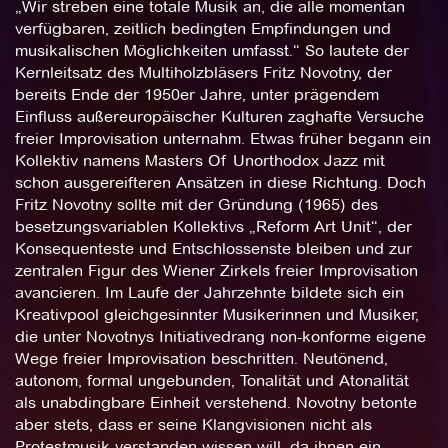
„Wir streben eine totale Musik an, die alle momentan
verfügbaren, zeitlich bedingten Empfindungen und
musikalischen Möglichkeiten umfasst.“ So lautete der
Kernleitsatz des Multiholzbläsers Fritz Novotny, der
bereits Ende der 1950er Jahre, unter prägendem
Einfluss außereuropäischer Kulturen zaghafte Versuche
freier Improvisation unternahm. Etwas früher begann ein
Kollektiv namens Masters Of Unorthodox Jazz mit
schon ausgereifteren Ansätzen in diese Richtung. Doch
Fritz Novotny sollte mit der Gründung (1965) des
besetzungsvariablen Kollektivs „Reform Art Unit“, der
Konsequenteste und Entschlossenste bleiben und zur
zentralen Figur des Wiener Zirkels freier Improvisation
avancieren. Im Laufe der Jahrzehnte bildete sich ein
Kreativpool gleichgesinnter Musikerinnen und Musiker,
die unter Novotnys Initiativedrang non-konforme eigene
Wege freier Improvisation beschritten. Neutönend,
autonom, formal ungebunden, Tonalität und Atonalität
als unabdingbare Einheit verstehend. Novotny betonte
aber stets, dass er seine Klangvisionen nicht als
Protestmusik verstanden wissen will, da ihnen ein