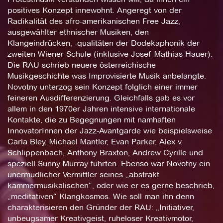
positives Konzept innewohnt. Angeregt von der
Radikalität des afro-amerikanischen Free Jazz,
ausgewählter ethnischer Musiken, den
Klangeindrücken, -qualitäten der Dodekaphonik der
zweiten Wiener Schule (inklusive Josef Mathias Hauer).
Die RAU schrieb neuere österreichische
Musikgeschichte was Improvisierte Musik anbelangte.
Novotny unterzog sein Konzept folglich einer immer
feineren Ausdifferenzierung. Gleichfalls gab es vor
allem in den 1970er Jahren intensive internationale
Kontakte, die zu Begegnungen mit namhaften
InnovatorInnen der Jazz-Avantgarde wie beispielsweise
Carla Bley, Michael Mantler, Evan Parker, Alex v.
Schlippenbach, Anthony Braxton, Andrew Cyrille und
speziell Sunny Murray führten. Ebenso war Novotny ein
unermüdlicher Vermittler seines „abstrakt
kammermusikalischen“, oder wie er es gerne beschrieb,
„meditativen“ Klangkosmos. Wie soll man ihn denn
charakterisieren den Gründer der RAU: „Initiativer,
unbeugsamer Kreativgeist, ruheloser Kreativmotor,