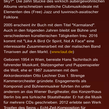
Sky?". Die zehn Stücke des wirklich außergewöhnlichen
Albums verschmelzen westliche Clubmusikideale mit
Elementen des (Free) Jazz und tuwinisch-asiatischer
Folklore.
2005 erscheint ihr Buch mit dem Titel "Karmaland".
Auch in den folgenden Jahren bleibt sie Bühne und
verschiedenen künstlerischen Tätigkeiten treu. 2016
kommt mit "Like A Bird Or Spirit, Not A Face" eine
interessante Zusammenarbeit mit der malischen Band
Tinariwen auf den Markt. (
www.laut.de
)
Geboren 1954 in Wien, bereiste Hans Tschiritsch als
fahrender Musikant, Stelzengeher und Puppenspieler
die Welt, ehe er 1987 zusammen mit dem
Akkordeonisten Otto Lechner Das 1. Strenge
Kammerorchester gründete. Engagements als
Komponist und Bühnenmusiker führten ihn unter
anderem an das Wiener Burgtheater, das Konzerthaus
Berlin bis ans türkische Staatstheater. Er hat die Musik
für mehrere CDs geschrieben. 2012 erlebte sein Werk
Tropfen des Seins – Echt-Zeit-Komposition für