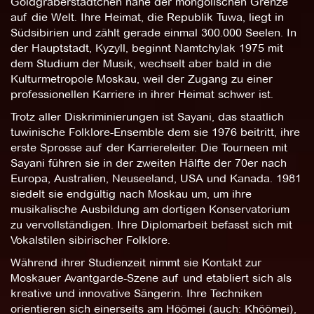
Goldgräberstädtchen nahe der mongolischen Grenze
auf die Welt. Ihre Heimat, die Republik Tuwa, liegt in
Südsibirien und zählt gerade einmal 300.000 Seelen. In
der Hauptstadt, Kyzyll, beginnt Namtchylak 1975 mit
dem Studium der Musik, wechselt aber bald in die
Kulturmetropole Moskau, weil der Zugang zu einer
professionellen Karriere in ihrer Heimat schwer ist.
Trotz aller Diskriminierungen ist Sayani, das staatlich
tuwinische Folklore-Ensemble dem sie 1976 beitritt, ihre
erste Sprosse auf der Karriereleiter. Die Tourneen mit
Sayani führen sie in der zweiten Hälfte der 70er nach
Europa, Australien, Neuseeland, USA und Kanada. 1981
siedelt sie endgültig nach Moskau um, um ihre
musikalische Ausbildung am dortigen Konservatorium
zu vervollständigen. Ihre Diplomarbeit befasst sich mit
Vokalstilen sibirischer Folklore.
Während ihrer Studienzeit nimmt sie Kontakt zur
Moskauer Avantgarde-Szene auf und etabliert sich als
kreative und innovative Sängerin. Ihre Techniken
orientieren sich einerseits am Höömei (auch: Khöömei),