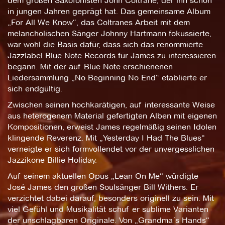
dem großen Saxofonisten John Coltrane, der ihn schon
in jungen Jahren geprägt hat. Das gemeinsame Album
„For All We Know“, das Coltranes Arbeit mit dem
melancholischen Sänger Johnny Hartmann fokussierte,
war wohl die Basis dafür, dass sich das renommierte
Jazzlabel Blue Note Records für James zu interessieren
begann. Mit der auf Blue Note erschienenen
Liedersammlung „No Beginning No End“ etablierte er
sich endgültig.
Zwischen seinen hochkarätigen, auf interessante Weise
aus heterogenem Material gefertigten Alben mit eigenen
Kompositionen, erweist James regelmäßig seinen Idolen
klingende Reverenz. Mit „Yesterday I Had The Blues“
verneigte er sich formvollendet vor der unvergesslichen
Jazzikone Billie Holiday.
Auf seinem aktuellen Opus „Lean On Me“ würdigte
José James den großen Soulsänger Bill Withers. Er
verzichtet dabei darauf, besonders originell zu sein. Mit
viel Gefühl und Musikalität schuf er sublime Varianten
der unschlagbaren Originale. Von „Grandma´s Hands“