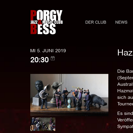
DER CLUB
NEWS
Haz
MI 5. JUNI 2019
20:30
Die Ba
(Septe
Austra
Hazmat
sich a
Tourne
Es sind
Veröffe
Sympath