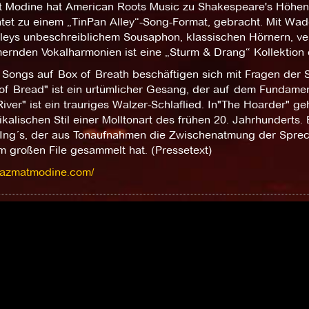
 Modine hat American Roots Music zu Shakespeare's Höhen, 
htet zu einem „TinPan Alley“-Song-Format, gebracht. Mit Wad
leys unbeschreiblichem Sousaphon, klassischen Hörnern, ve
ernden Vokalharmonien ist eine „Sturm & Drang“ Kollektion 
 Songs auf Box of Breath beschäftigen sich mit Fragen der S
 of Bread" ist ein urtümlicher Gesang, der auf dem Fundamen
iver" ist ein trauriges Walzer-Schlaflied. In"The Hoarder" 
kalischen Stil einer Molltonart des frühen 20. Jahrhunderts.
Ing´s, der aus Tonaufnahmen die Zwischenatmung der Sprec
m großen File gesammelt hat. (Pressetext)
/hazmatmodine.com/