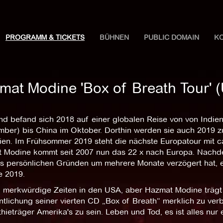
PROGRAMM & TICKETS
BÜHNEN
PUBLIC DOMAIN
K
mat Modine 'Box of Breath Tour' 
nd befand sich 2018 auf einer globalen Reise von von Indien
mber) bis China im Oktober. Dorthin werden sie auch 2019 z
lien. Im Frühsommer 2019 steht die nächste Europatour mit 
 Modine kommt seit 2007 nun das 22 x nach Europa. Nachdem
us persönlichen Gründen um mehrere Monate verzögert hat, er
e 2019.
 merkwürdige Zeiten in den USA, aber Hazmat Modine trägt se
ntlichung seiner vierten CD „Box of Breath“ merklich zu ve
ieträger Amerika's zu sein. Leben und Tod, es ist alles nur