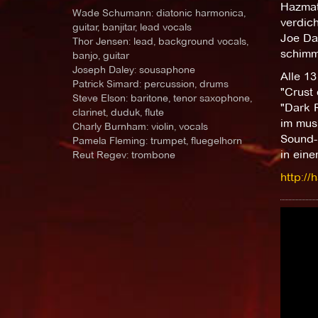
Hazmat
Wade Schumann: diatonic harmonica,
verdic
guitar, banjitar, lead vocals
Joe Da
Thor Jensen: lead, background vocals,
schimm
banjo, guitar
Joseph Daley: sousaphone
Alle 13
Patrick Simard: percussion, drums
"Crust
Steve Elson: baritone, tenor saxophone,
"Dark R
clarinet, duduk, flute
im musi
Charly Burnham: violin, vocals
Sound-
Pamela Fleming: trumpet, fluegelhorn
in eine
Reut Regev: trombone
http:/