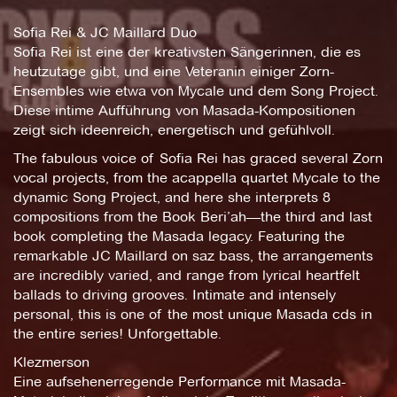
Sofia Rei & JC Maillard Duo
Sofia Rei ist eine der kreativsten Sängerinnen, die es
heutzutage gibt, und eine Veteranin einiger Zorn-
Ensembles wie etwa von Mycale und dem Song Project.
Diese intime Aufführung von Masada-Kompositionen
zeigt sich ideenreich, energetisch und gefühlvoll.
The fabulous voice of Sofia Rei has graced several Zorn
vocal projects, from the acappella quartet Mycale to the
dynamic Song Project, and here she interprets 8
compositions from the Book Beri’ah—the third and last
book completing the Masada legacy. Featuring the
remarkable JC Maillard on saz bass, the arrangements
are incredibly varied, and range from lyrical heartfelt
ballads to driving grooves. Intimate and intensely
personal, this is one of the most unique Masada cds in
the entire series! Unforgettable.
Klezmerson
Eine aufsehenerregende Performance mit Masada-