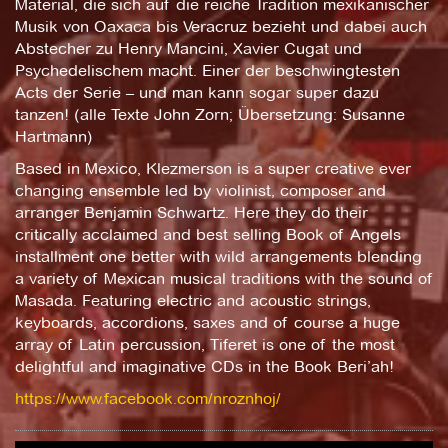
Material, die sich auf die reiche Tradition mexikanischer
Musik von Oaxaca bis Veracruz bezieht und dabei auch
Abstecher zu Henry Mancini, Xavier Cugat und
Psychedelischem macht. Einer der beschwingtesten
Acts der Serie – und man kann sogar super dazu
tanzen! (alle Texte John Zorn; Übersetzung: Susanne
Hartmann)
Based in Mexico, Klezmerson is a super creative ever
changing ensemble led by violinist, composer and
arranger Benjamin Schwartz. Here they do their
critically acclaimed and best selling Book of Angels
installment one better with wild arrangements blending
a variety of Mexican musical traditions with the sound of
Masada. Featuring electric and acoustic strings,
keyboards, accordions, saxes and of course a huge
array of Latin percussion, Tiferet is one of the most
delightful and imaginative CDs in the Book Beri’ah!
https://www.facebook.com/nroznhoj/