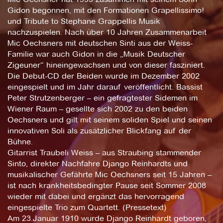
Gidon begonnen, mit den Formationen Grapellissimo!
und Tribute to Stephane Grappellis Musik
nachzuspielen. Nach über 10 Jahren Zusammenarbeit
Mic Oechsners mit deutschen Sinti aus der Weiss-
Familie war auch Gidon in die „Musik Deutscher
Zigeuner“ hineingewachsen und von dieser fasziniert.
Die Debut-CD der Beiden wurde im Dezember 2002
eingespielt und im Jahr darauf veröffentlicht. Bassist
Peter Strutzenberger – ein gefragtester Sidemen im
Wiener Raum – gesellte sich 2002 zu den beiden
Oechsners und gilt mit seinem soliden Spiel und seinen
innovativen Soli als zusätzlicher Blickfang auf der
Bühne.
Gitarrist Traubeli Weiss – aus Straubing stammender
Sinto, direkter Nachfahre Django Reinhardts und
musikalischer Gefährte Mic Oechsners seit 15 Jahren –
ist nach krankheitsbedingter Pause seit Sommer 2008
wieder mit dabei und ergänzt das hervorragend
eingespielte Trio zum Quartett. (Pressetext)
Am 23.Januar 1910 wurde Django Reinhardt geboren,