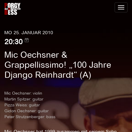
Toggl
naviga
MO 25. JANUAR 2010
20:30
Mic Oechsner &
Grappellissimo! „100 Jahre
Django Reinhardt“ (A)
Mic Oechsner: violin
Martin Spitzer: guitar
Pizza Weiss: guitar
Gidon Oechsner: guitar
Peter Strutzenberger: bass
Mic Oechsner hat 1999 zusammen mit seinem Sohn