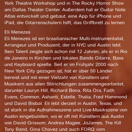
York Theatre Workshop und in The Rocky Horror Show
am Dallas Theater Center. Außerdem hat er Guitar Note
Atlas entwickelt und gebaut, eine App für iPhone und
iPad, die Gitarrenschülern hilft, das Griffbrett zu lernen.
Eli Menezes
Eli Menezes ist ein brasilianischer Multi-Instrumentalist,
Arrangeur und Produzent, der in NYC und Austin lebt.
Sein Talent zeigte sich schon mit 12 Jahren, als er in Rio
de Janeiro in Kirchen und lokalen Bands Gitarre, Bass
und Keyboard spielte. Seit er im Frühjahr 2000 nach
New York City gezogen ist, hat er über 50 Länder
bereist und mit einer Vielzahl von Künstlern und
Musikern aus allen Stilrichtungen zusammengearbeitet,
darunter Lauryn Hill, Richard Bona, Rita Ora, Faith
Evans, Common, Ashanti, Estelle, Thalia, Fred Hammond
und David Bisbal. Eli lebt derzeit in Austin, Texas, und
ist stark in die Aufnahmeszene und Live-Musikszene von
Austin eingebunden, wo er oft mit Künstlern aus Austin
wie David Grissom, Andrea Magee, JoJames, The Kill
Tony Band, Gina Chavez und auch FORQ vom