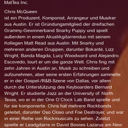
MatTea Inc.
Chris McQueen
ist ein Produzent, Komponist, Arrangeur und Musiker
aus Austin. Er ist Gründungsmitglied der dreifachen
Grammy-Gewinnerband Snarky Puppy und spielt
außerdem in einem Akustikgitarrenduo mit seinem
Kollegen Matt Read aus Austin. Mit Snarky und
mehreren anderen Gruppen, darunter Bokanté, Lizz
Wright, Banda Magda, Lucy Woodward und Alejandro
Escovedo, tourt er um die ganze Welt. Chris fing mit
zehn Jahren in Austin an, Musik zu schreiben und
aufzunehmen, aber seine ersten Erfahrungen sammelte
er in der Gospel-/R&B-Szene von Dallas, vor allem
durch die Unterstützung des Keyboarders Bernard
Wright. Er studierte Jazz an der University of North
Texas, wo er in der One O’Clock Lab Band spielte und
für sie komponierte. Chris hat mehrere Rockbands
geleitet, darunter Oso Closo und Foe Destroyer, und war
in einer Reihe von Rockmusicals zu sehen. Zuletzt
spielte er Leadgitarre in David Bowies Lazarus am New