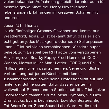
vielen bekannten Aufnahmen gespielt, darunter auch für
mehrere große Kinofilme. Henry Hey teilt seine
lebenslangen Erfahrungen im kreativen Schaffen mit
anderen.
Jason “JT” Thomas
ist ein fünfmaliger Grammy-Gewinner und kommt aus
Weatherford, Texas. Er ist bekannt dafür, dass er sich
echt gut an jedes Musikgenre oder jeden Stil anpassen
kann. JT ist bei vielen verschiedenen Künstlern super
beliebt, zum Beispiel bei RH Factor vom verstorbenen
Roy Hargrove, Snarky Puppy, Fred Hammond, CeCe
Winans, Marcus Miller, Mark Lettieri, FORQ und Phillip
Phillips, um nur ein paar zu nennen. Seine gründliche
Vorbereitung auf jeden Künstler, mit dem er
zusammenarbeitet, sowie seine Professionalität auf und
hinter der Bühne sorgen dafür, dass er weiterhin
weltweit auf Bühnen und in Studios auftritt. JT ist stolzer
Endorser von Yamaha Drums, Meinl Cymbals, Vic Firth
Drumsticks, Evans Drumheads, Low Boy Beaters, Big
Fat Snare Drum, Zoom Sound Lab, Warm Audio und