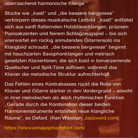
überraschend harmonische Klänge.“
Stücke wie „kastl“ und „die bessere bergwiese“
verkörpern dieses musikalische Leitbild. „kastl“ entfaltet
sich aus sanft flatternden Holzbläserklängen, präzisen
Pianoakzenten und feinem Schlagzeugspiel – bis sich
unerwartet ein rockig anmutendes Gitarrensolo ins
Klangbild schraubt. „die bessere bergwiese“ beginnt
mit hauchzarten Saxophonklängen und metrisch
gesetzten Klaviertönen, die sich bald in tonverzerrende
Quietscher und Split-Töne auflösen, während das
Klavier die melodische Struktur aufrechterhält.
Das Fehlen eines Kontrabasses rückt die Rolle von
Klavier und Gitarre stärker in den Vordergrund – sowohl
in ihrer melodischen als auch rhythmischen Funktion.
„Gerade durch die Kombination dieser beiden
Harmonieinstrumente entstehen neue klangliche
Räume“, so Defant. (Ken Waxman,
Jazzword.com
)
https://www.annasophiadefant.com/