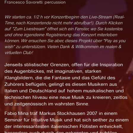
Francesco Savoretti: percussion
Wir starten ca. 1/2 h vor Konzertbeginn den Live-Stream (Real-
Time, nach Konzertende nicht mehr abrufbar!). Durch Klicken
auf "Zum Livestream" öffnet sich ein Fenster, wo Sie kostenlos
und ohne irgendeine Registrierung das Konzert miterleben
können. Wir ersuchen Sie aber, dieses Projekt über "Pay as you
wish" zu unterstützen. Vielen Dank & Willkommen im realen &
virtuellen Club!
Jenseits stilistischer Grenzen, offen für die Inspiration
des Augenblickes, mit imaginativen, starken
Klangbildern, die die Fantasie und das Gefühl des
Zuhörers beflügeln, gelingt es diesen Musikern aus
Italien und Deutschland auf hohem musikalischen und
technischen Niveau eine neue Musik zu kreieren, zeitlos
und zeitgenössisch im wahrsten Sinne.
Fabio Mina traf Markus Stockhausen 2007 in einem
Seminar für Intuitive Musik und hat sich seither zu einem
der interessantesten italienischen Flötisten entwickelt,
besonders auch durch den gekonnten und subtilen