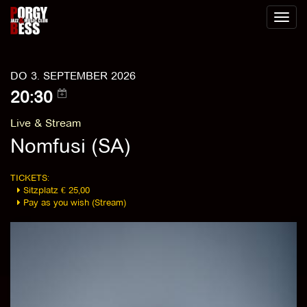
Toggl
naviga
DO 3. SEPTEMBER 2026
20:30
Live & Stream
Nomfusi (SA)
TICKETS:
Sitzplatz € 25,00
Pay as you wish (Stream)