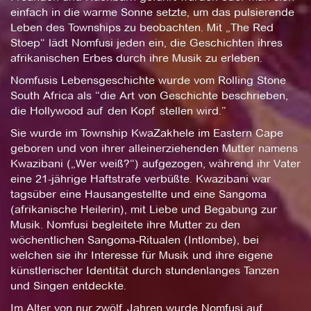
einfach in die warme Sonne setzte, um das pulsierende
Leben des Townships zu beobachten. Mit „The Red
Stoep“ lädt Nomfusi jeden ein, die Geschichten ihres
afrikanischen Erbes durch ihre Musik zu erleben.
Nomfusis Lebensgeschichte wurde vom Rolling Stone
South Africa als “die Art von Geschichte beschrieben,
die Hollywood auf den Kopf stellen wird.”
Sie wurde im Township KwaZakhele im Eastern Cape
geboren und von ihrer alleinerziehenden Mutter namens
Kwazibani („Wer weiß?“) aufgezogen, während ihr Vater
eine 21-jährige Haftstrafe verbüßte. Kwazibani war
tagsüber eine Hausangestellte und eine Sangoma
(afrikanische Heilerin), mit Liebe und Begabung zur
Musik. Nomfusi begleitete ihre Mutter zu den
wöchentlichen Sangoma-Ritualen (Intlombe), bei
welchen sie ihr Interesse für Musik und ihre eigene
künstlerischer Identität durch stundenlanges Tanzen
und Singen entdeckte.
Im Alter von nur zwölf Jahren wurde Nomfusi auf