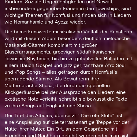
Kindern. Soziale Ungerechtigkeiten und Gewalt,
insbesondere gegenüber Frauen in den Townships, sind
wichtige Themen für Nomfusi und finden sich in Liedern
wie Nomanhamle und Ayeza wieder.
Die bemerkenswerte musikalische Vielfalt der Künstlerin
wird mit diesem Album besonders deutlich: melodische
Maskandi-Gitarren kombiniert mit großen
Bläserarrangements, groovigen südafrikanischen
Township-Rhythmen, bis hin zu gefühlvollen Balladen mit
einem Hauch Gospel und jazziger, tanzbare Afro-Soul
und -Pop Songs – alles getragen durch Nomfusi´s
überragende Stimme. Als Bewahrerin ihre
Muttersprache Xhosa, die durch die speziellen
Klickgeräusche bei der Aussprache den Liedern eine
exotische Note verleiht, schreibt sie bewusst die Texte
zu ihre Songs auf Englisch und Xhosa.
Der Titel des Albums, übersetzt “ Die rote Stufe”, ist
eine Anspielung auf die terrassenartige Treppe vor der
Hütte ihrer Mutter. Ein Ort, an dem Gespräche mit
Freunden und Nachbarn geführt wurden oder man sich