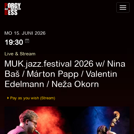
Toggl
naviga
MO 15. JUNI 2026
19:30
Live & Stream
MUK.jazz.festival 2026 w/ Nina
Baš / Márton Papp / Valentin
Edelmann / Neža Okorn
Pay as you wish (Stream)