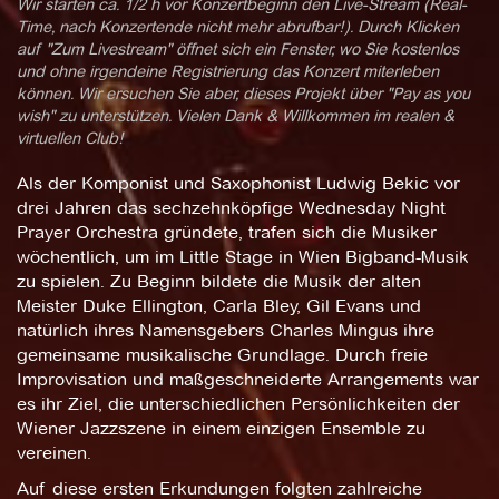
Wir starten ca. 1/2 h vor Konzertbeginn den Live-Stream (Real-
Time, nach Konzertende nicht mehr abrufbar!). Durch Klicken
auf "Zum Livestream" öffnet sich ein Fenster, wo Sie kostenlos
und ohne irgendeine Registrierung das Konzert miterleben
können. Wir ersuchen Sie aber, dieses Projekt über "Pay as you
wish" zu unterstützen. Vielen Dank & Willkommen im realen &
virtuellen Club!
Als der Komponist und Saxophonist Ludwig Bekic vor
drei Jahren das sechzehnköpfige Wednesday Night
Prayer Orchestra gründete, trafen sich die Musiker
wöchentlich, um im Little Stage in Wien Bigband-Musik
zu spielen. Zu Beginn bildete die Musik der alten
Meister Duke Ellington, Carla Bley, Gil Evans und
natürlich ihres Namensgebers Charles Mingus ihre
gemeinsame musikalische Grundlage. Durch freie
Improvisation und maßgeschneiderte Arrangements war
es ihr Ziel, die unterschiedlichen Persönlichkeiten der
Wiener Jazzszene in einem einzigen Ensemble zu
vereinen.
Auf diese ersten Erkundungen folgten zahlreiche