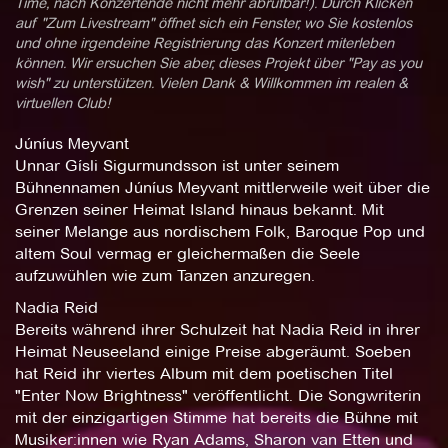
Time, nach Konzertende nicht mehr abrufbar!). Durch Klicken
auf "Zum Livestream" öffnet sich ein Fenster, wo Sie kostenlos
und ohne irgendeine Registrierung das Konzert miterleben
können. Wir ersuchen Sie aber, dieses Projekt über "Pay as you
wish" zu unterstützen. Vielen Dank & Willkommen im realen &
virtuellen Club!
Júníus Meyvant
Unnar Gísli Sigurmundsson ist unter seinem
Bühnennamen Júníus Meyvant mittlerweile weit über die
Grenzen seiner Heimat Island hinaus bekannt. Mit
seiner Melange aus nordischem Folk, Baroque Pop und
altem Soul vermag er gleichermaßen die Seele
aufzuwühlen wie zum Tanzen anzuregen.
Nadia Reid
Bereits während ihrer Schulzeit hat Nadia Reid in ihrer
Heimat Neuseeland einige Preise abgeräumt. Soeben
hat Reid ihr viertes Album mit dem poetischen Titel
"Enter Now Brightness" veröffentlicht. Die Songwriterin
mit der einzigartigen Stimme hat bereits die Bühne mit
Musiker:innen wie Ryan Adams, Sharon van Etten und