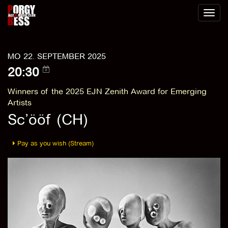
Toggl
naviga
MO 22. SEPTEMBER 2025
20:30
Winners of the 2025 EJN Zenith Award for Emerging
Artists
Sc’ööf (CH)
Pay as you wish (Stream)