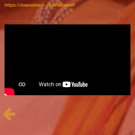
https://daenemark.club/scoeoef