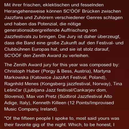
Mit ihrer frischen, eklektischen und fesselnden
Herangehensweise können SC'ÖÖF Brücken zwischen
Jazzfans und Zuhörern verschiedener Genres schlagen
und haben das Potenzial, die nötige
generationsübergreifende Auffrischung von
Jazzfestivals zu bringen. Die Jury ist daher überzeugt,
dass die Band eine große Zukunft auf den Festival- und
Clubbühnen Europas hat, und sie ist stolz darauf,
SC'ÖÖF den Zenith Award zu verleihen.
The Zenith Award jury for this year was composed by:
Christoph Huber (Porgy & Bess, Austria), Martyna
Markowska (Katowice JazzArt Festival, Poland),
Ragnhild Menes (Kongsberg jazzfestival, Norway), Tina
Lešničar (Ljubljana Jazz festival/Cankarjev dom,
Slovenia), Max von Pretz (Südtirol Jazzfestival Alto
Adige, Italy), Kenneth Killeen (12 Points/Improvised
Music Company, Ireland).
"Of the fifteen people I spoke to, most said yours was
their favorite gig of the night. Which, to be honest, I