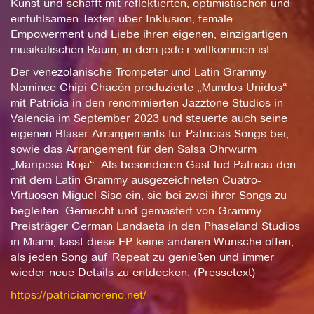
Kunst und schafft mit reflektierten, optimistischen und
einfühlsamen Texten über Inklusion, female
Empowerment und Liebe ihren eigenen, einzigartigen
musikalischen Raum, in dem jede:r willkommen ist.
Der venezolanische Trompeter und Latin Grammy
Nominee Chipi Chacón produzierte „Mundos Unidos“
mit Patricia in den renommierten Jazztone Studios in
Valencia im September 2023 und steuerte auch seine
eigenen Bläser Arrangements für Patricias Songs bei,
sowie das Arrangement für den Salsa Ohrwurm
„Mariposa Roja“. Als besonderen Gast lud Patricia den
mit dem Latin Grammy ausgezeichneten Cuatro-
Virtuosen Miguel Siso ein, sie bei zwei ihrer Songs zu
begleiten. Gemischt und gemastert von Grammy-
Preisträger German Landaeta in den Phaseland Studios
in Miami, lässt diese EP keine anderen Wünsche offen,
als jeden Song auf Repeat zu genießen und immer
wieder neue Details zu entdecken. (Pressetext)
https://patriciamoreno.net/