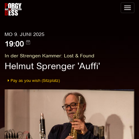
Toggl
naviga
MO 9. JUNI 2025
19:00
In der Strengen Kammer
:
Lost & Found
Helmut Sprenger 'Auffi'
Pay as you wish (Sitzplatz)