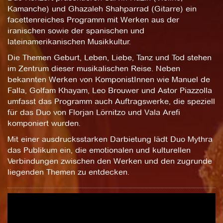
Kamanche) und Ghazaleh Shahparrad (Gitarre) ein
facettenreiches Programm mit Werken aus der
iranischen sowie der spanischen und
lateinamerikanischen Musikkultur.
Die Themen Geburt, Leben, Liebe, Tanz und Tod stehen
im Zentrum dieser musikalischen Reise. Neben
bekannten Werken von KomponistInnen wie Manuel de
Falla, Golfam Khayam, Leo Brouwer und Astor Piazzolla
umfasst das Programm auch Auftragswerke, die speziell
für das Duo von Florjan Lörnitzo und Vala Arefi
komponiert wurden.
Mit einer ausdrucksstarken Darbietung lädt Duo Mythra
das Publikum ein, die emotionalen und kulturellen
Verbindungen zwischen den Werken und den zugrunde
liegenden Themen zu entdecken.