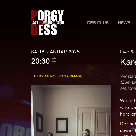
DER CLUB
NEWS
SA 18. JANUAR 2025
Live &
Kare
20:30
Pay as you wish (Stream)
Wir star
"Zum Liv
ersuchen
While t
who can
here on
Der sch
sowie T