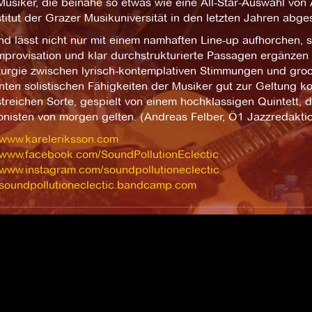
 Musiker, die beinahe so etwas wie eine All-Star-Auswahl von
titut der Grazer Musikuniversität in den letzten Jahren abg
d lässt nicht nur mit einem namhaften Line-up aufhorchen, 
Improvisation und klar durchstrukturierte Passagen ergänze
urgie zwischen lyrisch-kontemplativen Stimmungen und gro
nten solistischen Fähigkeiten der Musiker gut zur Geltung 
treichen Sorte, gespielt von einem hochklassigen Quintett, d
nisten von morgen gelten. (Andreas Felber, Ö1 Jazzredakti
//www.kareleriksson.com
//www.facebook.com/SoundPollutionEclectic
//www.instagram.com/soundpollutioneclectic
//soundpollutioneclectic.bandcamp.com