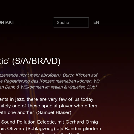
ONTAKT
EN
tic' (S/A/BRA/D)
nzertende nicht mehr abrufbar!). Durch Klicken auf
ne Registrierung das Konzert miterleben können. Wir
len Dank & Willkommen im realen & virtuellen Club!
ts in jazz, there are very few of us today
itely one of these special player who offers
ith one another. (Samuel Blaser)
 Sound Pollution Eclectic, mit Gerhard Ornig
uis Oliveira (Schlagzeug) als Bandmitgliedern