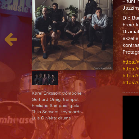
– fünf
Jazzins
Die Ban
Freie 
Dramat
exzelle
kontras
Protago
https:
https:
https:
https:
Karel Eriksson: trombone
Gerhard Ornig: trumpet
Emiliano Sampaio: guitar
Thilo Seevers: keyboards
Luis Oliveira: drums