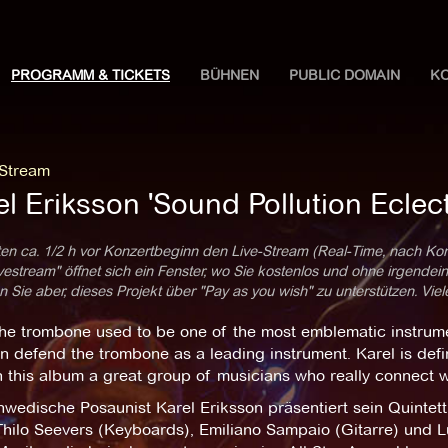
PROGRAMM & TICKETS
BÜHNEN
PUBLIC DOMAIN
K
 Stream
l Eriksson 'Sound Pollution Eclec
ten ca. 1/2 h vor Konzertbeginn den Live-Stream (Real-Time, nach Ko
estream" öffnet sich ein Fenster, wo Sie kostenlos und ohne irgendei
 Sie aber, dieses Projekt über "Pay as you wish" zu unterstützen. Vie
he trombone used to be one of the most emblematic instrumen
 defend the trombone as a leading instrument. Karel is defin
 this album a great group of musicians who really connect w
wedische Posaunist Karel Eriksson präsentiert sein Quintett
hilo Seevers (Keyboards), Emiliano Sampaio (Gitarre) und L