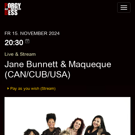
Toggl
naviga
FR 15. NOVEMBER 2024
20:30
Live & Stream
Jane Bunnett & Maqueque
(CAN/CUB/USA)
Pay as you wish (Stream)