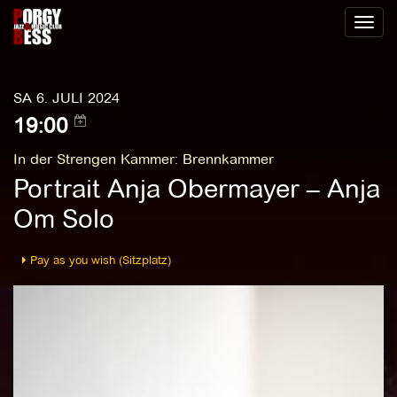
Toggl
naviga
SA 6. JULI 2024
19:00
In der Strengen Kammer
:
Brennkammer
Portrait Anja Obermayer – Anja
Om Solo
Pay as you wish (Sitzplatz)