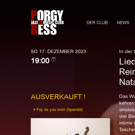
DER CLUB
NEWS
SO 17. DEZEMBER 2023
In der
Lie
19:00
Rei
Nat
AUSVERKAUFT !
Das Wa
kehren
ansäss
Pay as you wish (Spende)
von Be
intime
Tasche