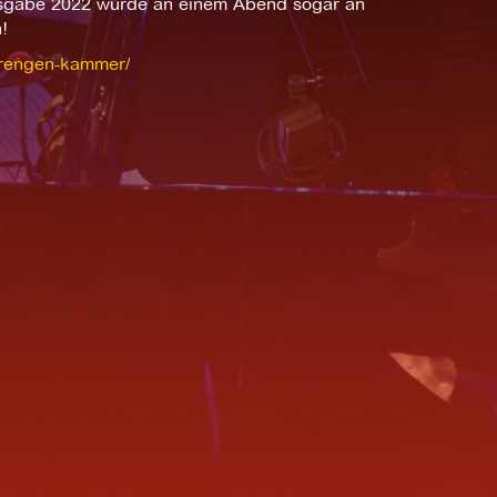
Ausgabe 2022 wurde an einem Abend sogar an
!
strengen-kammer/