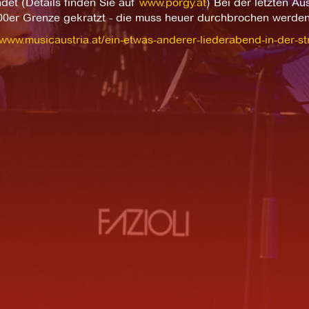
det (Details finden Sie auf
www.porgy.at
) Bei der letzten 
00er Grenze gekratzt - die muss heuer durchbrochen werden
/www.musicaustria.at/ein-etwas-anderer-liederabend-in-der-