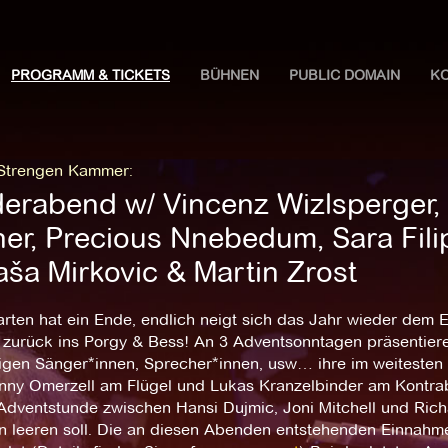
PROGRAMM & TICKETS
BÜHNEN
PUBLIC DOMAIN
K
 Strengen Kammer
:
derabend w/ Vincenz Wizlsperger, 
ner, Precious Nnebedum, Sara Fili
aša Mirkovic & Martin Zrost
rten hat ein Ende, endlich neigt sich das Jahr wieder dem 
 zurück ins Porgy & Bess! An 3 Adventsonntagen präsentiere
igen Sänger*innen, Sprecher*innen, usw… ihre im weitesten S
nny Omerzell am Flügel und Lukas Kranzelbinder am Kontra
 Adventstunde zwischen Hansi Dujmic, Joni Mitchell und Rich
n leeren soll. Die an diesen Abenden entstehenden Einnahme