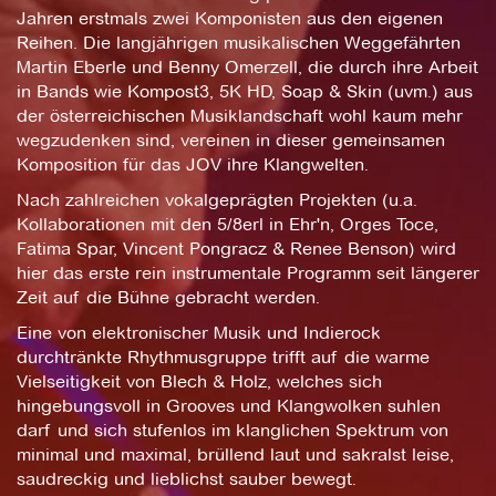
Jahren erstmals zwei Komponisten aus den eigenen
Reihen. Die langjährigen musikalischen Weggefährten
Martin Eberle und Benny Omerzell, die durch ihre Arbeit
in Bands wie Kompost3, 5K HD, Soap & Skin (uvm.) aus
der österreichischen Musiklandschaft wohl kaum mehr
wegzudenken sind, vereinen in dieser gemeinsamen
Komposition für das JOV ihre Klangwelten.
Nach zahlreichen vokalgeprägten Projekten (u.a.
Kollaborationen mit den 5/8erl in Ehr'n, Orges Toce,
Fatima Spar, Vincent Pongracz & Renee Benson) wird
hier das erste rein instrumentale Programm seit längerer
Zeit auf die Bühne gebracht werden.
Eine von elektronischer Musik und Indierock
durchtränkte Rhythmusgruppe trifft auf die warme
Vielseitigkeit von Blech & Holz, welches sich
hingebungsvoll in Grooves und Klangwolken suhlen
darf und sich stufenlos im klanglichen Spektrum von
minimal und maximal, brüllend laut und sakralst leise,
saudreckig und lieblichst sauber bewegt.