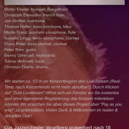
Martin Eberle: trumpet, fluegelhorn
Christoph Ellensohn: french horn
Jan Ströhle: trombone
Thomas Halfer: bass trombone, tuba
Martin Franz: soprano saxophone, flute
Isabella Lingg: tenor saxophone, clarinet
Klaus Peter: bass clarinet, clarinet
Peter Rom: guitar
Benny Omerzell: keyboards
Tobias Vedovelli: bass
Christian Eberle: drums
Wir starten ca. 1/2 h vor Konzertbeginn den Live-Stream (Real-
Time, nach Konzertende nicht mehr abrufbar!). Durch Klicken
auf "Zum Livestream" öffnet sich ein Fenster, wo Sie kostenlos
und ohne irgendeine Registrierung das Konzert miterleben
können. Wir ersuchen Sie aber, dieses Projekt über "Pay as you
wish" zu unterstützen. Vielen Dank & Willkommen im realen &
virtuellen Club!
Das Jazzorchester Vorarlberg präsentiert nach 18