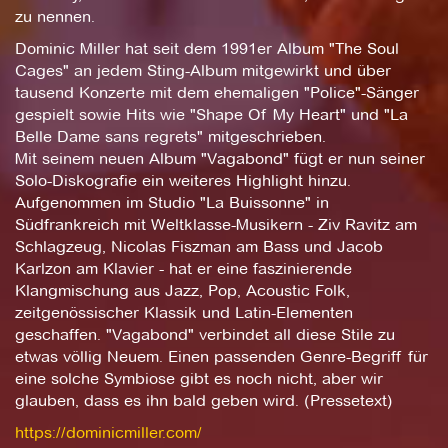
zu nennen.
Dominic Miller hat seit dem 1991er Album "The Soul
Cages" an jedem Sting-Album mitgewirkt und über
tausend Konzerte mit dem ehemaligen "Police"-Sänger
gespielt sowie Hits wie "Shape Of My Heart" und "La
Belle Dame sans regrets" mitgeschrieben.
Mit seinem neuen Album "Vagabond" fügt er nun seiner
Solo-Diskografie ein weiteres Highlight hinzu.
Aufgenommen im Studio "La Buissonne" in
Südfrankreich mit Weltklasse-Musikern - Ziv Ravitz am
Schlagzeug, Nicolas Fiszman am Bass und Jacob
Karlzon am Klavier - hat er eine faszinierende
Klangmischung aus Jazz, Pop, Acoustic Folk,
zeitgenössischer Klassik und Latin-Elementen
geschaffen. "Vagabond" verbindet all diese Stile zu
etwas völlig Neuem. Einen passenden Genre-Begriff für
eine solche Symbiose gibt es noch nicht, aber wir
glauben, dass es ihn bald geben wird. (Pressetext)
https://dominicmiller.com/