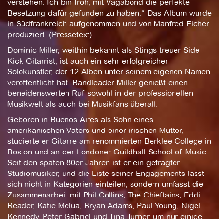
verstehen. Ich bin froh, mit Vagabond die perfekte
Besetzung dafür gefunden zu haben.“ Das Album wurde
in Südfrankreich aufgenommen und von Manfred Eicher
produziert. (Pressetext)
Dominic Miller, weithin bekannt als Stings treuer Side-
Kick-Gitarrist, ist auch ein sehr erfolgreicher
Solokünstler, der 12 Alben unter seinem eigenen Namen
veröffentlicht hat. Bandleader Miller genießt einen
beneidenswerten Ruf sowohl in der professionellen
Musikwelt als auch bei Musikfans überall.
Geboren in Buenos Aires als Sohn eines
amerikanischen Vaters und einer irischen Mutter,
studierte er Gitarre am renommierten Berklee College in
Boston und an der Londoner Guildhall School of Music.
Seit den späten 80er Jahren ist er ein gefragter
Studiomusiker, und die Liste seiner Engagements lässt
sich nicht in Kategorien einteilen, sondern umfasst die
Zusammenarbeit mit Phil Collins, The Chieftains, Eddi
Reader, Katie Melua, Bryan Adams, Paul Young, Nigel
Kennedy, Peter Gabriel und Tina Turner, um nur einige