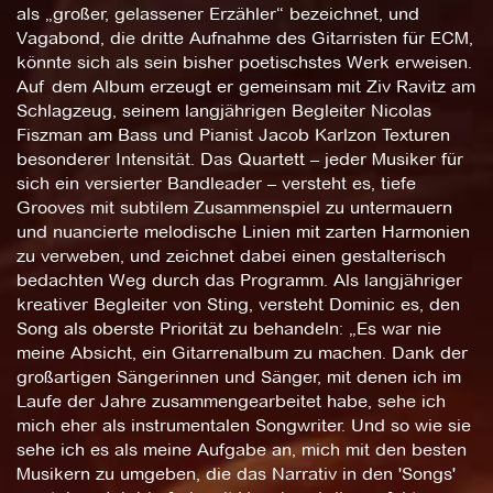
als „großer, gelassener Erzähler“ bezeichnet, und
Vagabond, die dritte Aufnahme des Gitarristen für ECM,
könnte sich als sein bisher poetischstes Werk erweisen.
Auf dem Album erzeugt er gemeinsam mit Ziv Ravitz am
Schlagzeug, seinem langjährigen Begleiter Nicolas
Fiszman am Bass und Pianist Jacob Karlzon Texturen
besonderer Intensität. Das Quartett – jeder Musiker für
sich ein versierter Bandleader – versteht es, tiefe
Grooves mit subtilem Zusammenspiel zu untermauern
und nuancierte melodische Linien mit zarten Harmonien
zu verweben, und zeichnet dabei einen gestalterisch
bedachten Weg durch das Programm. Als langjähriger
kreativer Begleiter von Sting, versteht Dominic es, den
Song als oberste Priorität zu behandeln: „Es war nie
meine Absicht, ein Gitarrenalbum zu machen. Dank der
großartigen Sängerinnen und Sänger, mit denen ich im
Laufe der Jahre zusammengearbeitet habe, sehe ich
mich eher als instrumentalen Songwriter. Und so wie sie
sehe ich es als meine Aufgabe an, mich mit den besten
Musikern zu umgeben, die das Narrativ in den 'Songs'