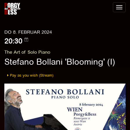
Toggl
naviga
DO 8. FEBRUAR 2024
20:30
The Art of Solo Piano
Stefano Bollani 'Blooming' (I)
Pay as you wish (Stream)