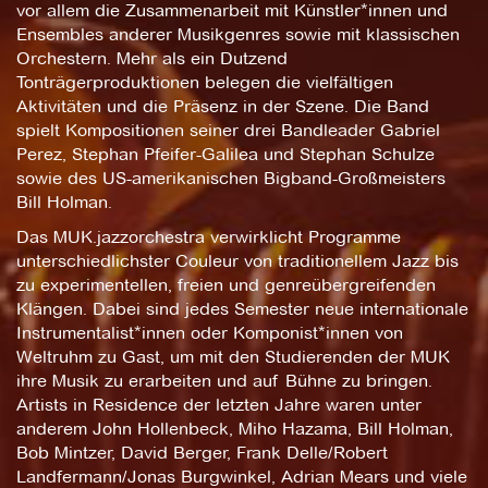
vor allem die Zusammenarbeit mit Künstler*innen und
Ensembles anderer Musikgenres sowie mit klassischen
Orchestern. Mehr als ein Dutzend
Tonträgerproduktionen belegen die vielfältigen
Aktivitäten und die Präsenz in der Szene. Die Band
spielt Kompositionen seiner drei Bandleader Gabriel
Perez, Stephan Pfeifer-Galilea und Stephan Schulze
sowie des US-amerikanischen Bigband-Großmeisters
Bill Holman.
Das MUK.jazzorchestra verwirklicht Programme
unterschiedlichster Couleur von traditionellem Jazz bis
zu experimentellen, freien und genreübergreifenden
Klängen. Dabei sind jedes Semester neue internationale
Instrumentalist*innen oder Komponist*innen von
Weltruhm zu Gast, um mit den Studierenden der MUK
ihre Musik zu erarbeiten und auf Bühne zu bringen.
Artists in Residence der letzten Jahre waren unter
anderem John Hollenbeck, Miho Hazama, Bill Holman,
Bob Mintzer, David Berger, Frank Delle/Robert
Landfermann/Jonas Burgwinkel, Adrian Mears und viele