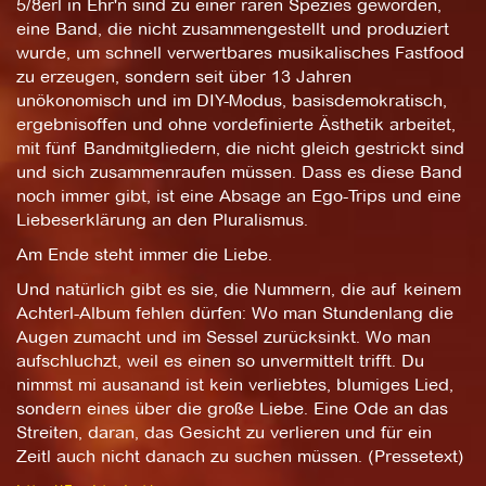
5/8erl in Ehr'n sind zu einer raren Spezies geworden,
eine Band, die nicht zusammengestellt und produziert
wurde, um schnell verwertbares musikalisches Fastfood
zu erzeugen, sondern seit über 13 Jahren
unökonomisch und im DIY-Modus, basisdemokratisch,
ergebnisoffen und ohne vordefinierte Ästhetik arbeitet,
mit fünf Bandmitgliedern, die nicht gleich gestrickt sind
und sich zusammenraufen müssen. Dass es diese Band
noch immer gibt, ist eine Absage an Ego-Trips und eine
Liebeserklärung an den Pluralismus.
Am Ende steht immer die Liebe.
Und natürlich gibt es sie, die Nummern, die auf keinem
Achterl-Album fehlen dürfen: Wo man Stundenlang die
Augen zumacht und im Sessel zurücksinkt. Wo man
aufschluchzt, weil es einen so unvermittelt trifft. Du
nimmst mi ausanand ist kein verliebtes, blumiges Lied,
sondern eines über die große Liebe. Eine Ode an das
Streiten, daran, das Gesicht zu verlieren und für ein
Zeitl auch nicht danach zu suchen müssen. (Pressetext)