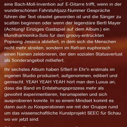
eine Bach-Moll-Invention auf E-Gitarre trifft, wenn in der
wunderschönen Fahrstuhljazz-Nummer Gespräche
führen der Text obsolet geworden ist und die Sänger zu
scatten beginnen oder wenn der legendäre Bertl Mayer
(Achtung! Einziges Gastspiel auf dem Album.) ein
Mundharmonika-Solo für den groovy-entrückten
Popsong Jessica abliefert, in dem sich die Menschen
nicht mehr streiten, sondern im Refrain euphorisch
einen Namen zelebrieren, der den sozialen Statusverlust
als Sonderangebot mitliefert.
Ihr sechstes Album haben 5/8erl in Ehr'n erstmals im
eigenen Studio produziert, aufgenommen, editiert und
gemischt. YEAH YEAH YEAH hört man den Luxus an,
dass die Band im Entstehungsprozess mehr als
gewohnt experimentieren, herumspielen und sich
ausprobieren konnte. In so einem Mindset kommt es
dann auch zu Kooperationen wie mit der Gruppe rund
um das wissenschaftliche Kunstprojekt SEEC für Schau
wo wir jetzt sind.