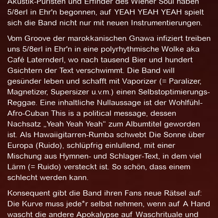
Akustik-Puristen und Erfinder des Wiener Soul haben
5/8erl in Ehr'n begonnen, auf YEAH YEAH YEAH spielt
sich die Band nicht nur mit neuen Instrumentierungen.
Vom Groove der marokkanischen Gnawa infiziert treiben
uns 5/8erl in Ehr'n in eine polyrhythmische Wolke aka
Café Laternderl, wo nach tausend Bier und hundert
Gsichtern der Text verschwimmt. Die Band will
gesünder leben und schafft mit Vaporizer (= Paralizer,
Magnetizer, Supersizer u.v.m.) einen Selbstoptimierungs-
Reggae. Eine inhaltliche Nullaussage ist der Wohlfühl-
Afro-Cuban This is a political message, dessen
Nachsatz „Yeah Yeah Yeah“ zum Albumtitel geworden
ist. Als Hawaiigitarren-Rumba schwebt Die Sonne über
Europa (Ruido), schlüpfrig einlullend, mit einer
Mischung aus Hymnen- und Schlager-Text, in dem viel
Lärm (= Ruido) versteckt ist. So schön, dass einem
schlecht werden kann.
Konsequent gibt die Band ihren Fans neue Rätsel auf:
Die Kurve muss jede*r selbst nehmen, wenn auf A Hand
wascht die andere Apokalypse auf Waschrituale und