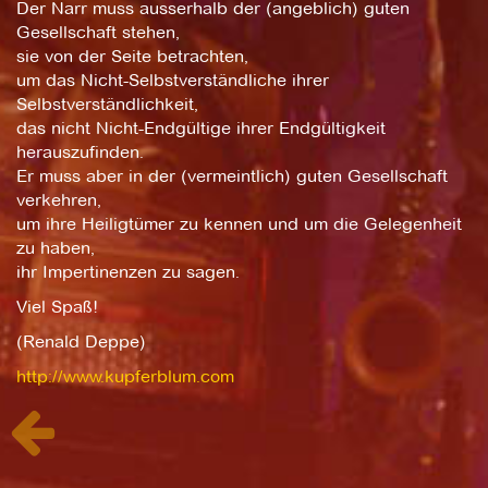
Der Narr muss ausserhalb der (angeblich) guten
Gesellschaft stehen,
sie von der Seite betrachten,
um das Nicht-Selbstverständliche ihrer
Selbstverständlichkeit,
das nicht Nicht-Endgültige ihrer Endgültigkeit
herauszufinden.
Er muss aber in der (vermeintlich) guten Gesellschaft
verkehren,
um ihre Heiligtümer zu kennen und um die Gelegenheit
zu haben,
ihr Impertinenzen zu sagen.
Viel Spaß!
(Renald Deppe)
http://www.kupferblum.com