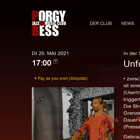
DER CLUB
NEWS
DI 25. MAI 2021
In der
Unf
17:00
Pay as you wish (Sitzplatz)
• zwis
ist ei
(UserI
trigger
Die Str
Grenze
Dauer e
(Presse
Gebrau