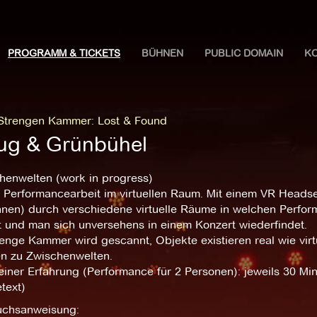
PROGRAMM & TICKETS
BÜHNEN
PUBLIC DOMAIN
K
 Strengen Kammer
:
Lost & Found
ug & Grünbühel
chenwelten (work in progress)
ne Performancearbeit im virtuellen Raum. Mit einem VR Head
nnen) durch verschiedene virtuelle Räume in welchen Perfor
t und man sich unversehens in einem Konzert wiederfindet.
enge Kammer wird gescannt, Objekte existieren real wie vir
n zu Zwischenwelten.
iner Erfahrung (Performance für 2 Personen): jeweils 30 Min
text)
chsanweisung: