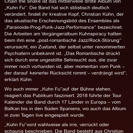
Chain the Snake ist das mittlerweile dritte Album von
„Kuhn Fu“. Die Band hat sich stilistisch deutlich
verändert, findet ihr kreative Kopf, Christian Kühn, der
das akustische Erscheinungsbild des Ensembles als
„Paranoide-Prog-Punk-Jazz-Performance“ bezeichnet.
Die Arbeiten am Vorgängeralbum Kuhnspiracy hatten
beim ihm eine „post-romantische Jazz/Rock-Störung“
verursacht, ein Zustand, der selbst unter renommierten
Psychiatern unbekannt ist. „Das Romantische drückt
sich durch eine ungestillte Sehnsucht aus, die zwar
immer noch vorhanden ist, aber momentan vom Punk –
der darauf keinerlei Rücksicht nimmt – verdrängt wird“,
erklärt Kühn.
Wo auch immer „Kuhn Fu“auf der Bühne stehen,
reagiert das Publikum fasziniert. 2018 führte der Tour
Kalender die Band durch 17 Länder in Europa – vom
Balkan bis in den Süden Spaniens, wo auch das Album
in zwei Tagen live eingespielt wurde.
„Kuhn Fu“wird wahlweise als irre, verrückt oder
schaurig beschrieben. Die Band besteht aus Christian