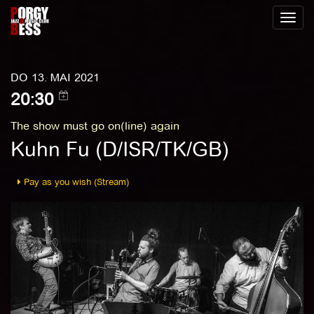
Toggl
naviga
DO 13. MAI 2021
20:30
The show must go on(line) again
Kuhn Fu (D/ISR/TK/GB)
Pay as you wish (Stream)