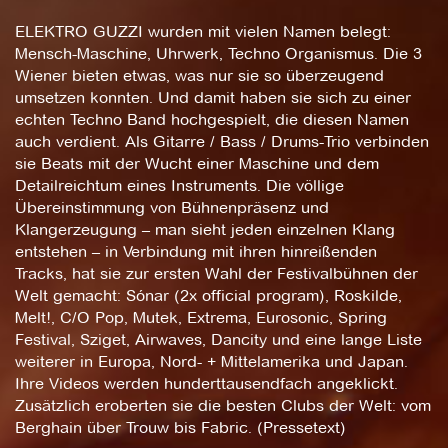
ELEKTRO GUZZI wurden mit vielen Namen belegt:
Mensch-Maschine, Uhrwerk, Techno Organismus. Die 3
Wiener bieten etwas, was nur sie so überzeugend
umsetzen konnten. Und damit haben sie sich zu einer
echten Techno Band hochgespielt, die diesen Namen
auch verdient. Als Gitarre / Bass / Drums-Trio verbinden
sie Beats mit der Wucht einer Maschine und dem
Detailreichtum eines Instruments. Die völlige
Übereinstimmung von Bühnenpräsenz und
Klangerzeugung – man sieht jeden einzelnen Klang
entstehen – in Verbindung mit ihren hinreißenden
Tracks, hat sie zur ersten Wahl der Festivalbühnen der
Welt gemacht: Sónar (2x official program), Roskilde,
Melt!, C/O Pop, Mutek, Extrema, Eurosonic, Spring
Festival, Sziget, Airwaves, Dancity und eine lange Liste
weiterer in Europa, Nord- + Mittelamerika und Japan.
Ihre Videos werden hunderttausendfach angeklickt.
Zusätzlich eroberten sie die besten Clubs der Welt: vom
Berghain über Trouw bis Fabric. (Pressetext)