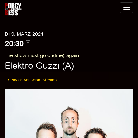
Toggl
naviga
DI 9. MÄRZ 2021
20:30
The show must go on(line) again
Elektro Guzzi (A)
Pay as you wish (Stream)