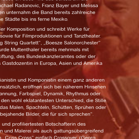
Michael Radanovic, Franz Bayer und Melissa
gen unternahm die Band bereits zahlreiche
 Städte bis ins ferne Mexiko.
der Komposition und schreibt Werke für
owie für Filmproduktionen und Tanztheater.
g String Quartett“, „Boesze Salonorchester“
urde Muttenthaler bereits mehrmals mit
iftung, des Bundeskanzleramtes oder der
ls Gastdozentin in Europa, Asien und Amerika
Pianistin und Komponistin einem ganz anderen
nsätzlich, eröffnen sich bei näherem Hinsehen
pannung, Farbspiel, Dynamik, Rhythmus oder
den wohl eklatantesten Unterschied, die Stille.
 das Malen, Spachteln, Schütten, Sprühen oder
bejahende Bilder, die für sich sprechen“.
 und profiliertesten Botschafterin des
on und Malerei als auch gattungsübergreifend
h „Criss Cross“ einfach Crossover. (Georg