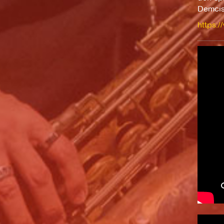
Demcis
https:/