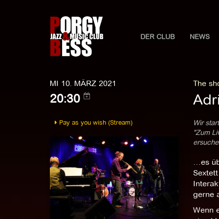
DER CLUB
NEWS
MI 10. MÄRZ 2021
The sh
Adr
20:30
Pay as you wish (Stream)
Wir star
"Zum Liv
ersuchen
…es üb
Sextet
Interak
gerne a
Wenn ei