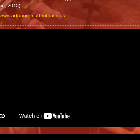
in, 2013)
/www.adriane-muttenthaler.at/