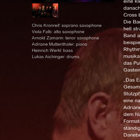
eine kl
danach
Cross 
Die Ban
Chris Kronreif: soprano saxophone
hell st
Viola Falb: alto saxophone
Band a
Arnold Zamarin: tenor saxophone
beispi
Adriane Muttenthaler: piano
Rhythm
Heinrich Werkl: bass
musikal
Lukas Aichinger: drums
das Pu
Gastein
„Das E
Gesamts
Stützpf
eine na
Adriane
dem Na
Formati
ständi
Danebe