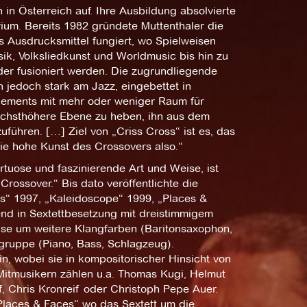
n Österreich auf. Ihre Ausbildung absolvierte
ium. Bereits 1982 gründete Muttenthaler die
es Ausdrucksmittel fungiert, wo Spielweisen
ik, Volksliedkunst und Worldmusic bis hin zu
er fusioniert werden. Die zugrundliegende
 jedoch stark am Jazz, eingebettet in
ngements mit mehr oder weniger Raum für
 nächsthöhere Ebene zu heben, ihn aus dem
führen. […] Ziel von „Criss Cross“ ist es, das
ie hohe Kunst des Crossovers also.“
tuose und faszinierende Art und Weise, ist
ossover.“ Bis dato veröffentlichte die
es“ 1997, „Kaleidoscope“ 1999, „Places &
nd in Sextettbesetzung mit dreistimmigem
ise um weitere Klangfarben (Baritonsaxophon,
sgruppe (Piano, Bass, Schlagzeug).
in, wobei sie in kompositorischer Hinsicht von
 Mitmusikern zählen u.a. Thomas Kugi, Helmut
of, Chris Kronreif oder Christoph Pepe Auer.
laces & Faces“ wo das Sextett um die