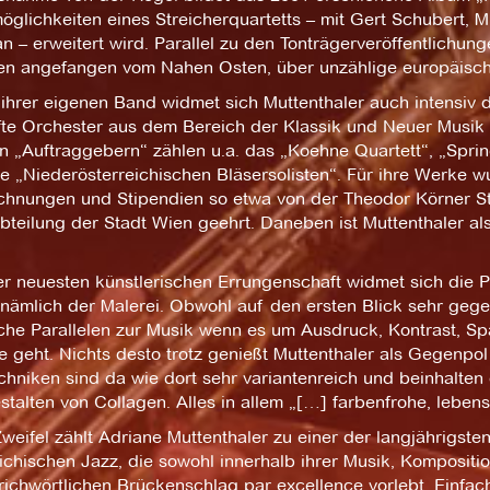
glichkeiten eines Streicherquartetts – mit Gert Schubert, 
 – erweitert wird. Parallel zu den Tonträgerveröffentlichun
en angefangen vom Nahen Osten, über unzählige europäische
ihrer eigenen Band widmet sich Muttenthaler auch intensiv 
te Orchester aus dem Bereich der Klassik und Neuer Musik s
n „Auftraggebern“ zählen u.a. das „Koehne Quartett“, „Sprin
e „Niederösterreichischen Bläsersolisten“. Für ihre Werke w
chnungen und Stipendien so etwa von der Theodor Körner St
bteilung der Stadt Wien geehrt. Daneben ist Muttenthaler a
rer neuesten künstlerischen Errungenschaft widmet sich die 
 nämlich der Malerei. Obwohl auf den ersten Blick sehr gege
iche Parallelen zur Musik wenn es um Ausdruck, Kontrast, S
 geht. Nichts desto trotz genießt Muttenthaler als Gegenpol 
chniken sind da wie dort sehr variantenreich und beinhalten
talten von Collagen. Alles in allem „[…] farbenfrohe, lebens
eifel zählt Adriane Muttenthaler zu einer der langjährigsten
ichischen Jazz, die sowohl innerhalb ihrer Musik, Kompositi
ichwörtlichen Brückenschlag par excellence vorlebt. Einfac