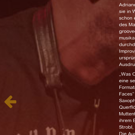
Adrian
sie in 
schon e
des Mai
groove
musikal
durchd
Improvi
ursprün
Ausdru
„Was C
eine se
Format
Faces“
Saxoph
Querflö
Muttent
ihrem B
Strobl,
Die Au