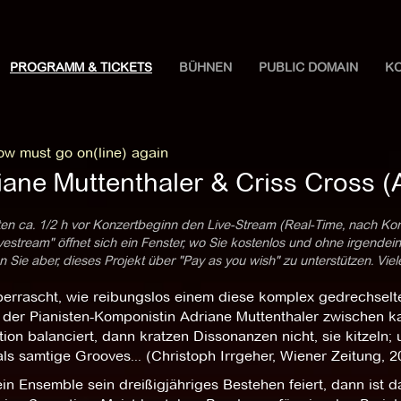
PROGRAMM & TICKETS
BÜHNEN
PUBLIC DOMAIN
K
ow must go on(line) again
iane Muttenthaler & Criss Cross (
ten ca. 1/2 h vor Konzertbeginn den Live-Stream (Real-Time, nach Ko
estream" öffnet sich ein Fenster, wo Sie kostenlos und ohne irgendei
 Sie aber, dieses Projekt über "Pay as you wish" zu unterstützen. Vie
errascht, wie reibungslos einem diese komplex gedrechselt
t der Pianisten-Komponistin Adriane Muttenthaler zwischen k
tion balanciert, dann kratzen Dissonanzen nicht, sie kitzeln;
ls samtige Grooves... (Christoph Irrgeher, Wiener Zeitung, 2
n Ensemble sein dreißigjähriges Bestehen feiert, dann ist da