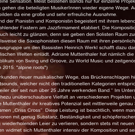
eine Sensation. Meist bestehen Bands nur für einzelne Proje
 gehen die beteiligten MusikerInnen wieder eigene Wege. Ad
bilden da eine große und sehr erfreuliche Ausnahme.
d der Pianistin und Komponistin begeistert mit ihrem lebendi
rahlender Fixstern am Jazzfirmament etabliert. Die Komposit
uch leicht zu glänzen, denn sie geben den Solisten Raum zur
elsweise die Saxophonisten diesen Raum mit ihren persönlic
usgruppe um den Bassisten Heinrich Werkl schafft dazu das
ischen Welten einlädt. Adriane Muttenthaler hat nämlich die
blikum von Swing und Groove, zu World Music und zeitgenöss
 2015: "alpine roots")
rkunden neuer musikalischer Wege, das Brückenschlagen hin
ounds, welcher nicht den traditionellen Kategorien entspric
eiler der seit nun über 25 Jahre werkenden Band.“ Im Unter
hezu unüberschaubare Vielfalt an verschiedenen Projekten un
 Muttenthaler ihr kreatives Potenzial seit mittlerweile genau
men „Criss Cross“. Diese Leistung ist beachtlich, wenn man
onen mit genug Substanz, Beständigkeit und schöpferischer 
g wiederholenden Leier zu verlieren, sondern stets mit neue
n widmet sich Muttenthaler intensiv der Komposition und sei