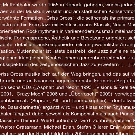
e Muttenthaler wurde 1955 in Kanada geboren, wuchs jedoch i
Wien an der Musikuniversität und am städtischen Konservator
rwähnte Formation „Criss Cross“, die seither als ihr primär
nstream bis Free Jazz mit Einflüssen aus Klassik, Neuer Mus
orientierten Rockrhythmen in variierendem Ausmaß miteinand
ische Formensprache, Ästhetik und Besetzung orientiert sich
achte, detailliert-auskomponierte teils ungewöhnliche Arra
sation. Muttenthaler ist „stets bestrebt, den Jazz auf eine
glichen klanglichen Kontext einem genreübergreifenden zuzu
cksspektrum des zeitgenössischen Jazz zu erweitern. […] D
riss Cross musikalisch auf den Weg bringen, und das auf vir
hr edle und an Nuancen ungemein reiche Form des Begriffs Cr
ion sechs CDs („Asphalt und Neon“ 1993, „Visions & Realiti
 2001, „Crazy Moon“ 2006 und „Überrascht“ 2009), vorwiege
onbläsersatz (Sopran-, Alt- und Tenorsaxophon) – der teilwe
te, Bassklarinette) ergänzt wird – und klassischer Rhythmu
haler fungiert dabei sowohl als Komponistin als auch Pianist
assisten Heinrich Werkl unterstützt wird. Zu ihren weiteren
 Walter Grassmann, Michael Erian, Stefan Öllerer, Emir Krist
snahme von der Regel bildet das 2001 erschienene Album „P