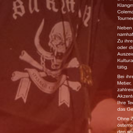
Klangmö
Coleman
Tourne
Neben 
namhaf
Zu ihre
oder di
Auszei
Kultura
tätig.
Bei ih
Metier,
zahlre
Akzente
Ihre Te
das Ges
Ohne Zw
österre
den spr