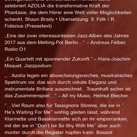
zelebriert AZOLIA die transformative Kraft der
Phantasie, die dem Hörer eine Welt voller Möglichkeiten
schenkt. Shaun Brady • Übersetzung: S. Folk / R.
Fidezius (Pressetext)
„Eins der zwei interessantesten Jazz-Alben des Jahres
2017 aus dem Melting-Pot Berlin…“ – Andreas Felber,
Radio Ö1
„Ein Quartett mit spannender Zukunft.“ – Hans-Joachim
Maquet, Jazzpodium
„…Azolia legen ein abwechslungsreiches, musikalisches
Spektrum vor, das sich durch vokale Eleganz und
instrumentale Brillanz auszeichnet…Traumhaft sicher ist
das Zusammenspiel…“ – All my Music, Helmut Blecher
“…Viel Raum also für Tassignons Stimme, die sie in ”
He’s Waiting For Me” wohlig gleiten lässt, während
Klarinette und Bassklarinette sich an ihr emporranken,
mit der sie in “Don’t be So Shy With Me” aber auch
munter durch die Register hüpfen kann. Bassist