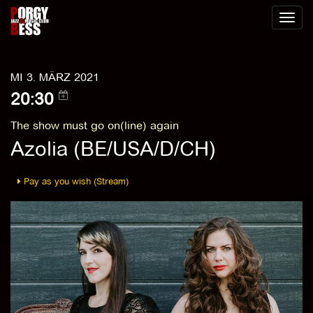
Toggl
naviga
MI 3. MÄRZ 2021
20:30
The show must go on(line) again
Azolia (BE/USA/D/CH)
Pay as you wish (Stream)