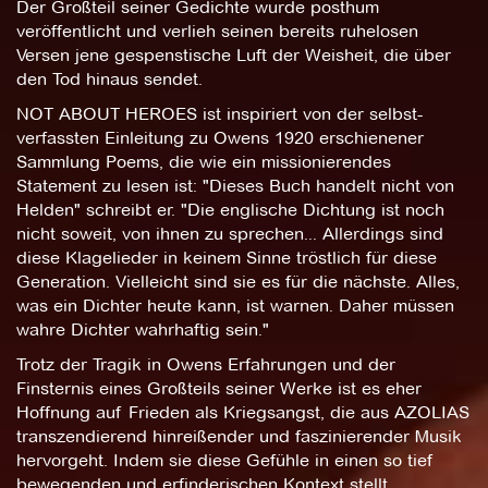
Der Großteil seiner Gedichte wurde posthum
veröffentlicht und verlieh seinen bereits ruhelosen
Versen jene gespenstische Luft der Weisheit, die über
den Tod hinaus sendet.
NOT ABOUT HEROES ist inspiriert von der selbst-
verfassten Einleitung zu Owens 1920 erschienener
Sammlung Poems, die wie ein missionierendes
Statement zu lesen ist: "Dieses Buch handelt nicht von
Helden" schreibt er. "Die englische Dichtung ist noch
nicht soweit, von ihnen zu sprechen... Allerdings sind
diese Klagelieder in keinem Sinne tröstlich für diese
Generation. Vielleicht sind sie es für die nächste. Alles,
was ein Dichter heute kann, ist warnen. Daher müssen
wahre Dichter wahrhaftig sein."
Trotz der Tragik in Owens Erfahrungen und der
Finsternis eines Großteils seiner Werke ist es eher
Hoffnung auf Frieden als Kriegsangst, die aus AZOLIAS
transzendierend hinreißender und faszinierender Musik
hervorgeht. Indem sie diese Gefühle in einen so tief
bewegenden und erfinderischen Kontext stellt,