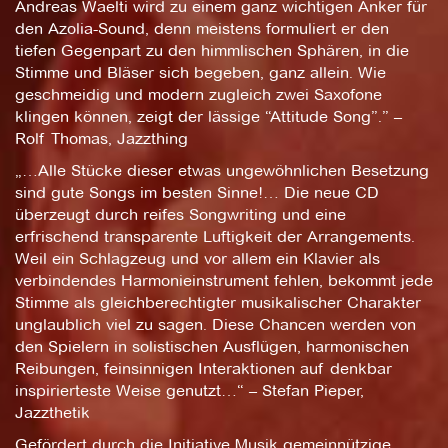
Andreas Waelti wird zu einem ganz wichtigen Anker für
den Azolia-Sound, denn meistens formuliert er den
tiefen Gegenpart zu den himmlischen Sphären, in die
Stimme und Bläser sich begeben, ganz allein. Wie
geschmeidig und modern zugleich zwei Saxofone
klingen können, zeigt der lässige “Attitude Song”.” –
Rolf Thomas, Jazzthing
„…Alle Stücke dieser etwas ungewöhnlichen Besetzung
sind gute Songs im besten Sinne!… Die neue CD
überzeugt durch reifes Songwriting und eine
erfrischend transparente Luftigkeit der Arrangements.
Weil ein Schlagzeug und vor allem ein Klavier als
verbindendes Harmonieinstrument fehlen, bekommt jede
Stimme als gleichberechtigter musikalischer Charakter
unglaublich viel zu sagen. Diese Chancen werden von
den Spielern in solistischen Ausflügen, harmonischen
Reibungen, feinsinnigen Interaktionen auf denkbar
inspirierteste Weise genutzt…“ – Stefan Pieper,
Jazzthetik
Gefördert durch die Initiative Musik gemeinnützige