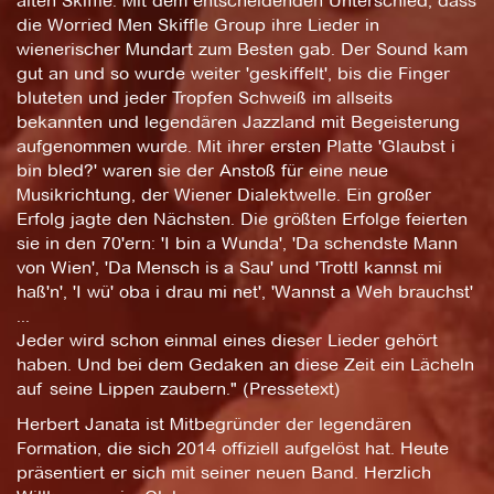
alten Skiffle. Mit dem entscheidenden Unterschied, dass
die Worried Men Skiffle Group ihre Lieder in
wienerischer Mundart zum Besten gab. Der Sound kam
gut an und so wurde weiter 'geskiffelt', bis die Finger
bluteten und jeder Tropfen Schweiß im allseits
bekannten und legendären Jazzland mit Begeisterung
aufgenommen wurde. Mit ihrer ersten Platte 'Glaubst i
bin bled?' waren sie der Anstoß für eine neue
Musikrichtung, der Wiener Dialektwelle. Ein großer
Erfolg jagte den Nächsten. Die größten Erfolge feierten
sie in den 70'ern: 'I bin a Wunda', 'Da schendste Mann
von Wien', 'Da Mensch is a Sau' und 'Trottl kannst mi
haß'n', 'I wü' oba i drau mi net', 'Wannst a Weh brauchst'
...
Jeder wird schon einmal eines dieser Lieder gehört
haben. Und bei dem Gedaken an diese Zeit ein Lächeln
auf seine Lippen zaubern." (Pressetext)
Herbert Janata ist Mitbegründer der legendären
Formation, die sich 2014 offiziell aufgelöst hat. Heute
präsentiert er sich mit seiner neuen Band. Herzlich