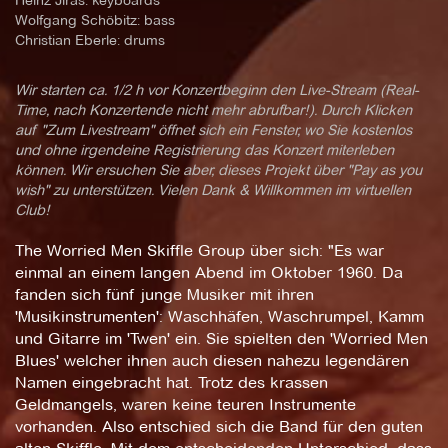
Heinz Jiras: keyboards
Wolfgang Schöbitz: bass
Christian Eberle: drums
Wir starten ca. 1/2 h vor Konzertbeginn den Live-Stream (Real-
Time, nach Konzertende nicht mehr abrufbar!). Durch Klicken
auf "Zum Livestream" öffnet sich ein Fenster, wo Sie kostenlos
und ohne irgendeine Registrierung das Konzert miterleben
können. Wir ersuchen Sie aber, dieses Projekt über "Pay as you
wish" zu unterstützen. Vielen Dank & Willkommen im virtuellen
Club!
The Worried Men Skiffle Group über sich: "Es war
einmal an einem langen Abend im Oktober 1960. Da
fanden sich fünf junge Musiker mit ihren
'Musikinstrumenten': Waschhäfen, Waschrumpel, Kamm
und Gitarre im 'Twen' ein. Sie spielten den 'Worried Men
Blues' welcher ihnen auch diesen nahezu legendären
Namen eingebracht hat. Trotz des krassen
Geldmangels, waren keine teuren Instrumente
vorhanden. Also entschied sich die Band für den guten