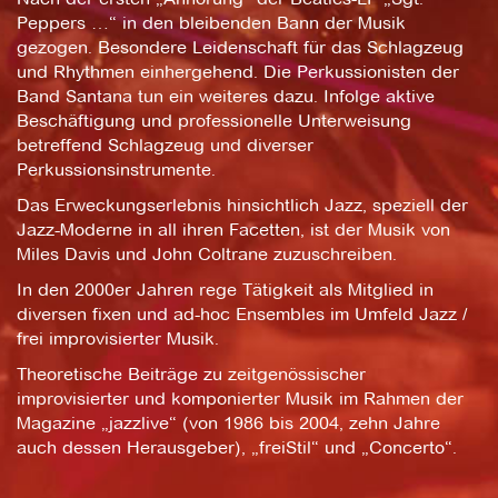
Peppers …“ in den bleibenden Bann der Musik
gezogen. Besondere Leidenschaft für das Schlagzeug
und Rhythmen einhergehend. Die Perkussionisten der
Band Santana tun ein weiteres dazu. Infolge aktive
Beschäftigung und professionelle Unterweisung
betreffend Schlagzeug und diverser
Perkussionsinstrumente.
Das Erweckungserlebnis hinsichtlich Jazz, speziell der
Jazz-Moderne in all ihren Facetten, ist der Musik von
Miles Davis und John Coltrane zuzuschreiben.
In den 2000er Jahren rege Tätigkeit als Mitglied in
diversen fixen und ad-hoc Ensembles im Umfeld Jazz /
frei improvisierter Musik.
Theoretische Beiträge zu zeitgenössischer
improvisierter und komponierter Musik im Rahmen der
Magazine „jazzlive“ (von 1986 bis 2004, zehn Jahre
auch dessen Herausgeber), „freiStil“ und „Concerto“.