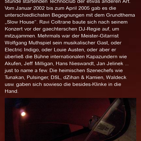
Stunde startenden Technoclub der etwas anderen Art.
Vom Januar 2002 bis zum April 2005 gab es die
unterschiedlichsten Begegnungen mit dem Grundthema
„Slow House“. Ravi Coltrane baute sich nach seinem
Konzert vor der gaechterschen DJ-Regie auf, um
mitzujammen. Mehrmals war der Meister-Gitarrist
Wolfgang Muthspiel sein musikalischer Gast, oder
Electric Indigo, oder Louie Austen, oder aber er
überließ die Bühne internationalen Kapazundern wie
Akufen, Jeff Milligan, Hans Nieswandt, Jan Jelinek ...
just to name a few. Die heimischen Szenechefs wie
Tunakan, Pulsinger, DSL, dZihan & Kamien, Waldeck
usw. gaben sich sowieso die besides-Klinke in die
Hand.