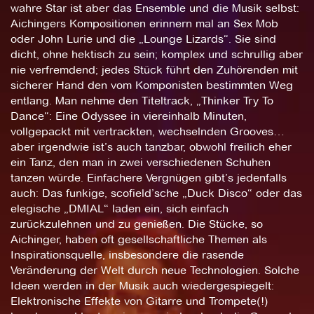
wahre Star ist aber das Ensemble und die Musik selbst:
Aichingers Kompositionen erinnern mal an Sex Mob
oder John Lurie und die „Lounge Lizards“. Sie sind
dicht, ohne hektisch zu sein; komplex und schrullig aber
nie verfremdend; jedes Stück führt den Zuhörenden mit
sicherer Hand den vom Komponisten bestimmten Weg
entlang. Man nehme den Titeltrack, „Thinker Try To
Dance“: Eine Odyssee in viereinhalb Minuten,
vollgepackt mit vertrackten, wechselnden Grooves…
aber irgendwie ist’s auch tanzbar, obwohl freilich eher
ein Tanz, den man in zwei verschiedenen Schuhen
tanzen würde. Einfachere Vergnügen gibt’s jedenfalls
auch: Das funkige, scofield’sche „Duck Disco“ oder das
elegische „DMIAL“ laden ein, sich einfach
zurückzulehnen und zu genießen. Die Stücke, so
Aichinger, haben oft gesellschaftliche Themen als
Inspirationsquelle, insbesondere die rasende
Veränderung der Welt durch neue Technologien. Solche
Ideen werden in der Musik auch wiedergespiegelt:
Elektronische Effekte von Gitarre und Trompete(!)