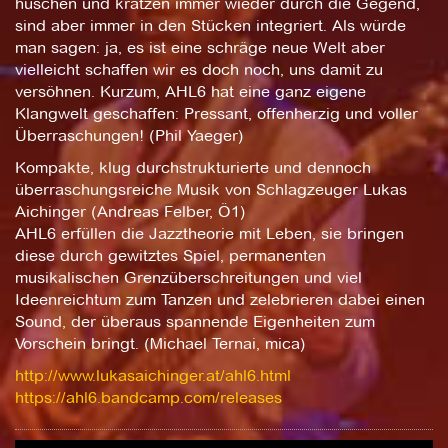
huschen und kratzen immer wieder durch die Gegend,
sind aber immer in den Stücken integriert. Als würde
man sagen: ja, es ist eine schräge neue Welt aber
vielleicht schaffen wir es doch noch, uns damit zu
versöhnen. Kurzum, AHL6 hat eine ganz eigene
Klangwelt geschaffen: Pressant, offenherzig und voller
Überraschungen! (Phil Yaeger)
Kompakte, klug durchstrukturierte und dennoch
überraschungsreiche Musik von Schlagzeuger Lukas
Aichinger (Andreas Felber, Ö1)
AHL6 erfüllen die Jazztheorie mit Leben, sie bringen
diese durch gewitztes Spiel, permanenten
musikalischen Grenzüberschreitungen und viel
Ideenreichtum zum Tanzen und zelebrieren dabei einen
Sound, der überaus spannende Eigenheiten zum
Vorschein bringt. (Michael Ternai, mica)
http://www.lukasaichinger.at/ahl6.html
https://ahl6.bandcamp.com/releases