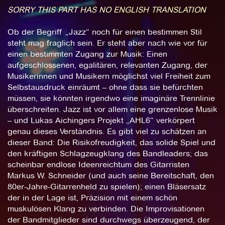
SORRY THIS PART HAS NO ENGLISH TRANSLATION
Ob der Begriff „Jazz“ noch für einen bestimmen Stil
steht mag fraglich sein. Er steht aber nach wie vor für
einen bestimmten Zugang zur Musik: Einen
aufgeschlossenen, egalitären, relevanten Zugang, der
Musikerinnen und Musikern möglichst viel Freiheit zum
Selbstausdruck einräumt – ohne dass sie befürchten
müssen, sie könnten irgendwo eine imaginäre Trennlinie
überschreiten. Jazz ist vor allem eine grenzenlose Musik
– und Lukas Aichingers Projekt „AHL6“ verkörpert
genau dieses Verständnis. Es gibt viel zu schätzen an
dieser Band: Die Risikofreudigkeit, das solide Spiel und
den kräftigen Schlagzeugklang des Bandleaders; das
scheinbar endlose Ideenreichtum des Gitarristen
Markus W. Schneider (und auch seine Bereitschaft, den
80er-Jahre-Gitarrenheld zu spielen); einen Bläsersatz
der in der Lage ist, Präzision mit einem schön
muskulösen Klang zu verbinden. Die Improvisationen
der Bandmitglieder sind durchwegs überzeugend, der