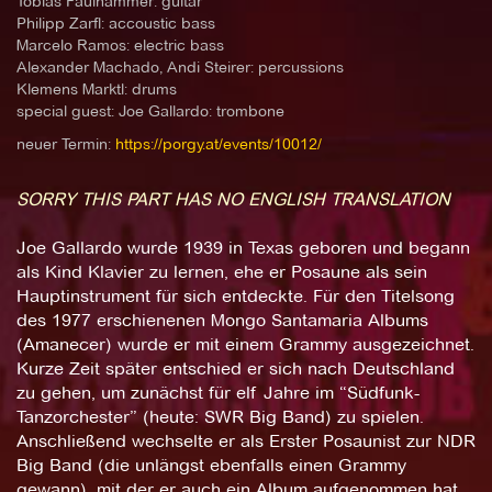
Tobias Faulhammer: guitar
Philipp Zarfl: accoustic bass
Marcelo Ramos: electric bass
Alexander Machado, Andi Steirer: percussions
Klemens Marktl: drums
special guest: Joe Gallardo: trombone
neuer Termin:
https://porgy.at/events/10012/
SORRY THIS PART HAS NO ENGLISH TRANSLATION
Joe Gallardo wurde 1939 in Texas geboren und begann
als Kind Klavier zu lernen, ehe er Posaune als sein
Hauptinstrument für sich entdeckte. Für den Titelsong
des 1977 erschienenen Mongo Santamaria Albums
(Amanecer) wurde er mit einem Grammy ausgezeichnet.
Kurze Zeit später entschied er sich nach Deutschland
zu gehen, um zunächst für elf Jahre im “Südfunk-
Tanzorchester” (heute: SWR Big Band) zu spielen.
Anschließend wechselte er als Erster Posaunist zur NDR
Big Band (die unlängst ebenfalls einen Grammy
gewann), mit der er auch ein Album aufgenommen hat,