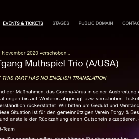
EVENTS & TICKETS
STAGES
PUBLIC DOMAIN
CONTA
. November 2020 verschoben...
fgang Muthspiel Trio (A/USA)
 THIS PART HAS NO ENGLISH TRANSLATION
nd der Maßnahmen, das Corona-Virus in seiner Ausbreitung e
taltungen bis auf Weiteres abgesagt bzw. verschoben. Ticke
erständlich rückerstattet. Wir bitten um Geduld und Verstä
iese Situation ist für den gemeinnützigen Verein Porgy & Bes
 und anstelle der Rückzahlung einen Gutschein akzeptieren, 
B-Team
nn Sie spenden wollen, dann können Sie dies gerne tun – mi