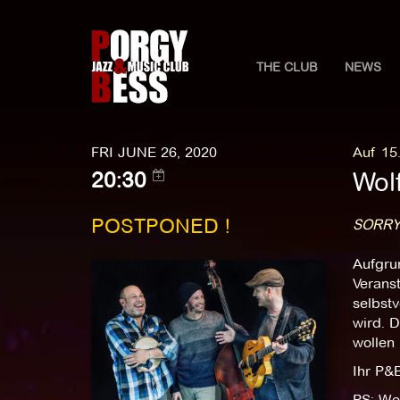
THE CLUB
NEWS
FRI JUNE 26, 2020
Auf 15
Wol
20:30
POSTPONED !
SORRY
Aufgru
Verans
selbstv
wird. D
wollen
Ihr P&
PS: We