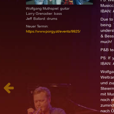
Musicc
Wolfgang Muthspiel: guitar
IBAN: 
Larry Grenadier: bass
Jeff Ballard: drums
Due to 
being. 
Neuer Termin:
underst
https://www.porgy.at/events/9925/
& Bess.
much!
P&B t
PS: If 
IBAN: 
Wolfgan
Weltran
und zu
Steierm
mit Mus
noch e
zuminde
nach Ös