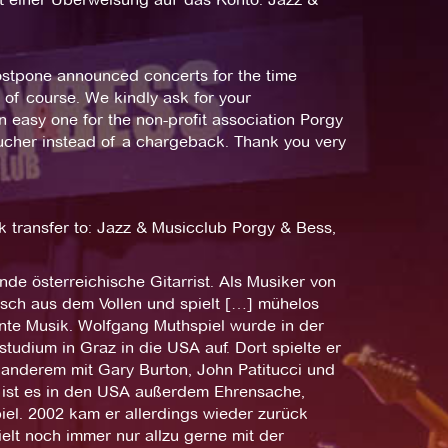
postpone announced concerts for the time
 of course. We kindly ask for your
an easy one for the non-profit association Porgy
oucher instead of a chargeback. Thank you very
k transfer to: Jazz & Musicclub Porgy & Bess,
nde österreichische Gitarrist. Als Musiker von
isch aus dem Vollen und spielt […] mühelos
nte Musik. Wolfgang Muthspiel wurde in der
udium in Graz in die USA auf. Dort spielte er
r anderem mit Gary Burton, John Patitucci und
 ist es in den USA außerdem Ehrensache,
iel. 2002 kam er allerdings wieder zurück
pielt noch immer nur allzu gerne mit der