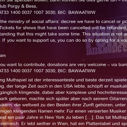
lub Porgy & Bess,
AT33 1400 0037 1007 3030, BIC: BAWAATWW
the ministry of social affairs’ decree we have to cancel or 
Tickets for shows that have been cancelled will be refunded,
anding that this might take some time. This situation is not 
 If you want to support us, you can do so by opting for a v
eam
you want to contribute, donations are very welcome – via ban
AT33 1400 0037 1007 3030, BIC: BAWAATWW
g Muthspiel ist der interessanteste und beste derzeit spiele
g, der lange Zeit auch in den USA lebte, schöpft er musikal
gänglich klingende, dabei aber komplexe und hochinteressa
ark geboren, machte sich später aber nach seinem Gitarrenst
ikern, die weltweit zu den Besten ihrer Zunft gehören, unte
inigen klingenden Namen mehr. Für einen versierten Musiker
st ein paar Jahre in New York zu leben […]. Das tat Muthsp
terreich. Er lebt seither in Wien, hat ein Plattenlabel und s