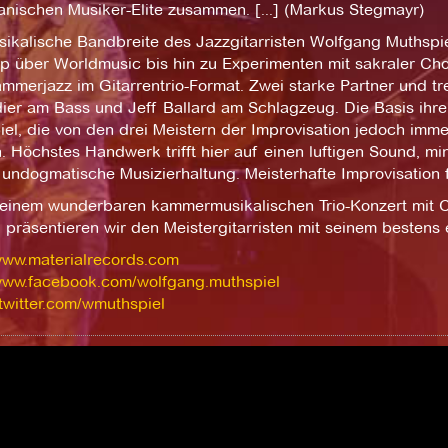
anischen Musiker-Elite zusammen. [...] (Markus Stegmayr)
ikalische Bandbreite des Jazzgitarristen Wolfgang Muthspiel
p über Worldmusic bis hin zu Experimenten mit sakraler Cho
mmerjazz im Gitarrentrio-Format. Zwei starke Partner und tr
ier am Bass und Jeff Ballard am Schlagzeug. Die Basis ihr
el, die von den drei Meistern der Improvisation jedoch imm
 Höchstes Handwerk trifft hier auf einen luftigen Sound, mi
 undogmatische Musizierhaltung. Meisterhafte Improvisation
einem wunderbaren kammermusikalischen Trio-Konzert mit C
 präsentieren wir den Meistergitarristen mit seinem bestens
/www.materialrecords.com
/www.facebook.com/wolfgang.muthspiel
/twitter.com/wmuthspiel