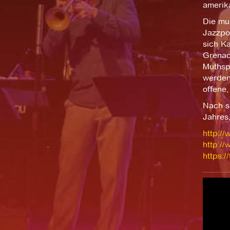
amerik
Die mus
Jazzpo
sich Ka
Grenad
Muthspi
werden.
offene,
Nach s
Jahres,
http:/
http:/
https:/