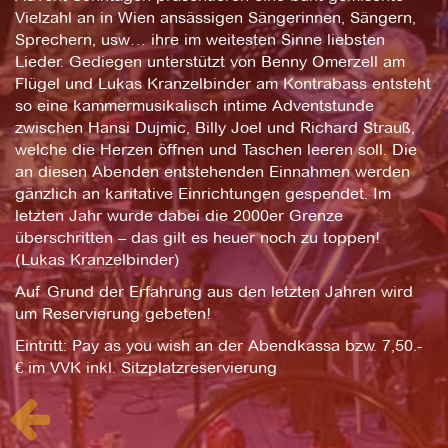
Vielzahl an in Wien ansässigen Sängerinnen, Sängern,
Sprechern, usw… ihre im weitesten Sinne liebsten
Lieder. Gediegen unterstützt von Benny Omerzell am
Flügel und Lukas Kranzelbinder am Kontrabass entsteht
so eine kammermusikalisch intime Adventstunde
zwischen Hansi Dujmic, Billy Joel und Richard Strauß,
welche die Herzen öffnen und Taschen leeren soll. Die
an diesen Abenden entstehenden Einnahmen werden
gänzlich an karitative Einrichtungen gespendet. Im
letzten Jahr wurde dabei die 2000er Grenze
überschritten – das gilt es heuer noch zu toppen!
(Lukas Kranzelbinder)
Auf Grund der Erfahrung aus den letzten Jahren wird
um Reservierung gebeten!
Eintritt: Pay as you wish an der Abendkassa bzw. 7,50.-
€ im VVK inkl. Sitzplatzreservierung