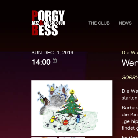
THE CLUB
NEWS
SUN DEC. 1, 2019
Die Wa
Wen
14:00
SORRY
Die Wa
starten
Barbar
die Kin
„ge-hi
findet
Im Ver