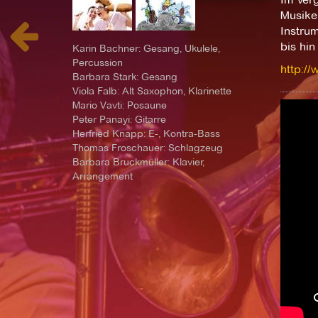
Musike
Instru
bis hin
Karin Bachner: Gesang, Ukulele,
Percussion
http://
Barbara Stark: Gesang
Viola Falb: Alt Saxophon, Klarinette
Mario Vavti: Posaune
Peter Panayi: Gitarre
Herfried Knapp: E-, Kontra-Bass
Thomas Froschauer: Schlagzeug
Barbara Bruckmüller: Klavier,
Arrangement