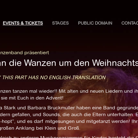
EVENTS & TICKETS
STAGES
PUBLIC DOMAIN
CONTA
nzenband präsentiert
n die Wanzen um den Weihnacht
 THIS PART HAS NO ENGLISH TRANSLATION
nzen tanzen mal wieder!! Mit alten und neuen Liedern und 
 sie mit Euch in den Advent!
a Stark und Barbara Bruckmüller haben eine Band gegründet
dern gefallen, und Sounds, die auch die Eltern unterhalten. 
p-hopt“, und es darf mitgesungen und mitgetanzt werden! I
 großen Anklang bei Klein und Groß.
gleich zu anderen Musikprogrammen für Kinder besteht die 