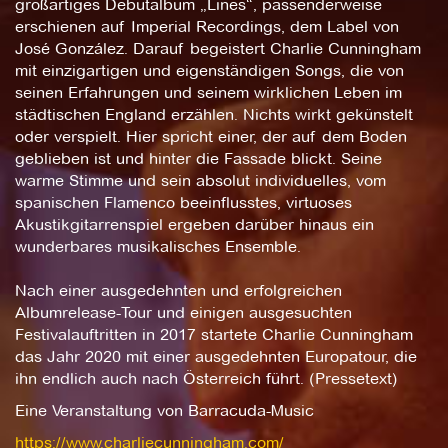
großartiges Debütalbum „Lines“, passenderweise
erschienen auf Imperial Recordings, dem Label von
José González. Darauf begeistert Charlie Cunningham
mit einzigartigen und eigenständigen Songs, die von
seinen Erfahrungen und seinem wirklichen Leben im
städtischen England erzählen. Nichts wirkt gekünstelt
oder verspielt. Hier spricht einer, der auf dem Boden
geblieben ist und hinter die Fassade blickt. Seine
warme Stimme und sein absolut individuelles, vom
spanischen Flamenco beeinflusstes, virtuoses
Akustikgitarrenspiel ergeben darüber hinaus ein
wunderbares musikalisches Ensemble.
Nach einer ausgedehnten und erfolgreichen
Albumrelease-Tour und einigen ausgesuchten
Festivalauftritten in 2017 startete Charlie Cunningham
das Jahr 2020 mit einer ausgedehnten Europatour, die
ihn endlich auch nach Österreich führt. (Pressetext)
Eine Veranstaltung von Barracuda-Music
https://www.charliecunningham.com/