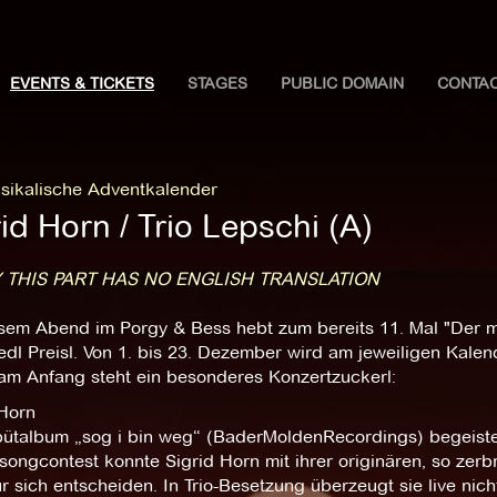
EVENTS & TICKETS
STAGES
PUBLIC DOMAIN
CONTA
sikalische Adventkalender
id Horn / Trio Lepschi (A)
 THIS PART HAS NO ENGLISH TRANSLATION
esem Abend im Porgy & Bess hebt zum bereits 11. Mal "Der m
edl Preisl. Von 1. bis 23. Dezember wird am jeweiligen Kale
 am Anfang steht ein besonderes Konzertzuckerl:
 Horn
bütalbum „sog i bin weg“ (BaderMoldenRecordings) begeist
songcontest konnte Sigrid Horn mit ihrer originären, so zer
r sich entscheiden. In Trio-Besetzung überzeugt sie live nic