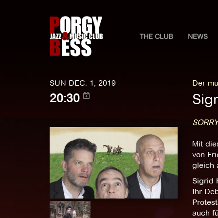
THE CLUB
NEWS
SUN DEC. 1, 2019
Der mu
Sigr
20:30
SORRY
Mit di
von Fri
gleich
Sigrid
Ihr De
Protest
auch fü